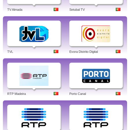
TV Almada
Setubal TV
TVL
Evora Distrito Digital
RTP Madeira
Porto Canal