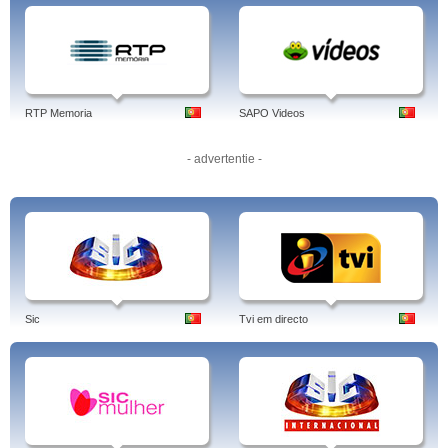
clubes são também grandes competições que a SPORT TV transmite, em
direto.
Tags: sport tv, live stream, 1 online, veetle, sportv programação, hd, sportv,
hdmi, sport tv online, 1, gratis, directo, programacao, tv1 online, stream, hd, 2.
futebol direto e exclusivo, liga portuguesa liga dos ampeões, sport tv, portugal,
português.
RTP Memoria
SAPO Videos
- advertentie -
Sic
Tvi em directo