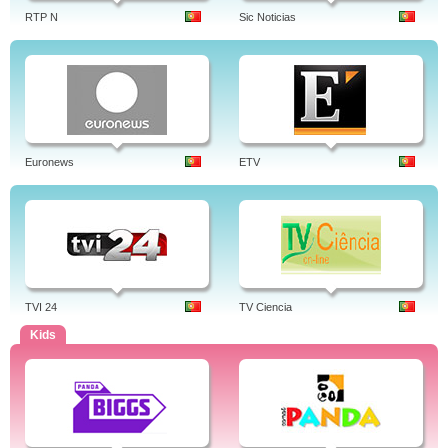
RTP N
Sic Noticias
Euronews
ETV
TVI 24
TV Ciencia
Kids