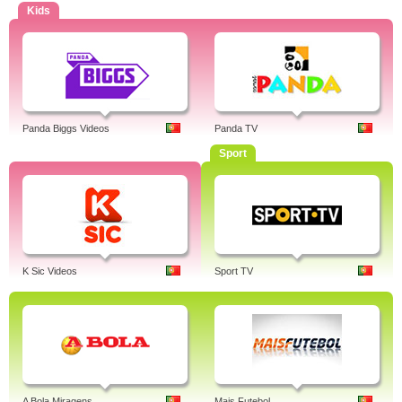
Kids
Panda Biggs Videos
Panda TV
Sport
K Sic Videos
Sport TV
A Bola Miragens
Mais Futebol