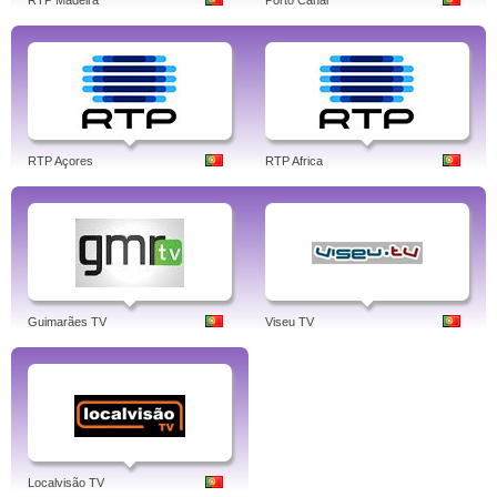
RTP Madeira
Porto Canal
RTP Açores
RTP Africa
Guimarães TV
Viseu TV
Localvisão TV