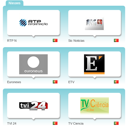
Nieuws
RTP N
Sic Noticias
Euronews
ETV
TVI 24
TV Ciencia