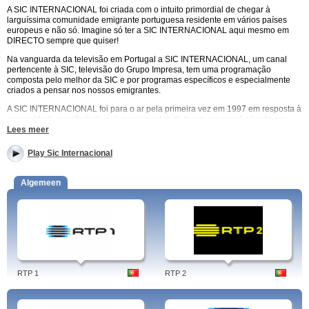
A SIC INTERNACIONAL foi criada com o intuito primordial de chegar à
larguíssima comunidade emigrante portuguesa residente em vários países
europeus e não só. Imagine só ter a SIC INTERNACIONAL aqui mesmo em
DIRECTO sempre que quiser!
Na vanguarda da televisão em Portugal a SIC INTERNACIONAL, um canal
pertencente à SIC, televisão do Grupo Impresa, tem uma programação
composta pelo melhor da SIC e por programas específicos e especialmente
criados a pensar nos nossos emigrantes.
A SIC INTERNACIONAL foi para o ar pela primeira vez em 1997 em resposta à
necessidade manifestada pelos emigrantes de terem um canal privado em
alternativa ao serviço público já implementado há vários anos lá fora.
Lees meer
A SIC INTERNACIONAL prima pela programação focada nas pessoas e nos
Play Sic Internacional
temas de maior interesse para o país, daí encontrarmos os BLOCOS
INFORMATIVOS ao longo de toda a grelha de programação da SIC
INTERNACIONAL assim como o programa da manhã de Júlia Pinheiro –
Algemeen
QUERIDA JÚLIA – e o programa da tarde de Conceição Lino – BOA TARDE.
A informação desportiva com debate em O DIA SEGUINTE também se destaca
na programação que a SIC INTERNACIONAL oferece às comunidades
portugueses longe do país e tudo em DIRECTO!
A telenovela da noite DANCIN’DAYS vai para o ar todos os dias por volta das
21:45 e conta com a participação de conceituados atores portugueses como
Joana Santos, Albano Jerónimo e Soraia Chaves. De segunda a sexta em
RTP 1
RTP 2
DIRECTO aqui.
Alguns programas estão mais direcionados para a comunidade emigrante
como são EUROPA XXI, ALÔ PORTUGAL e CARTAZ CULTURAL.