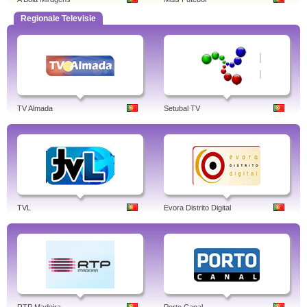
Regionale Televisie
TV Almada
Setubal TV
TVL
Evora Distrito Digital