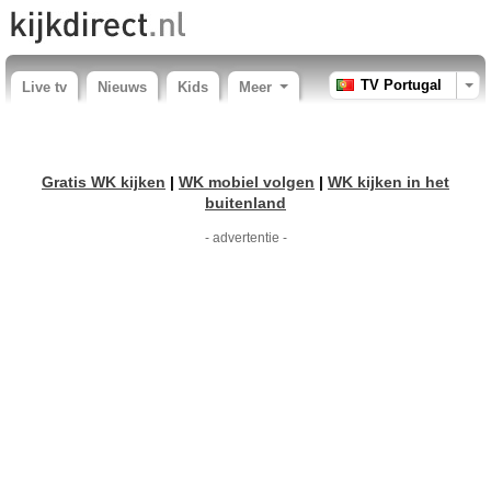
TV Portugal
Live tv
Nieuws
Kids
Meer
Gratis WK kijken
|
WK mobiel volgen
|
WK kijken in het
buitenland
- advertentie -