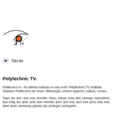
Play Ipv
Polytechnic TV.
Politécnico tv - As últimas notícias no seu ecrã. Polytechnic TV. Instituto
Superior Politécnico de Viseu. Wducação, ensino superior, cultura, cursos, ...
Tags: ipv, ipvc, ipvc ess, moodle, viseu, virtual, essv, tdm, lamego, repositorio,
ipvc estg, ipv, ipv6, ipvd, ipvc moodle, ipv4, ipvc ese, ipvc esa, ipva, estv, esa,
ipad, ipod, samsung, galaxy, ipv, portugal, português.