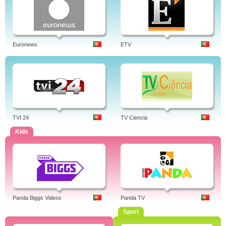
Euronews
ETV
TVI 24
TV Ciencia
Kids
Panda Biggs Videos
Panda TV
Sport