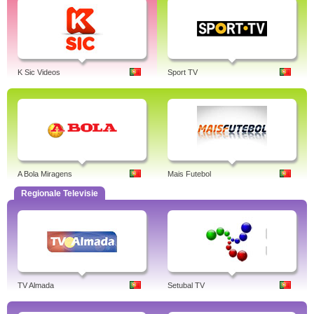
K Sic Videos
Sport TV
A Bola Miragens
Mais Futebol
Regionale Televisie
TV Almada
Setubal TV