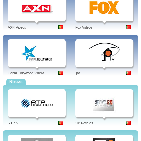
AXN Videos
Fox Videos
Canal Hollywood Videos
Ipv
Nieuws
RTP N
Sic Noticias