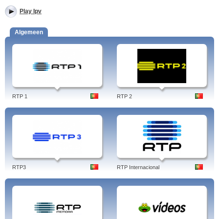
Play Ipv
Algemeen
RTP 1
RTP 2
RTP3
RTP Internacional