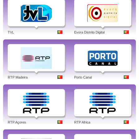
TVL
Evora Distrito Digital
RTP Madeira
Porto Canal
RTP Açores
RTP Africa