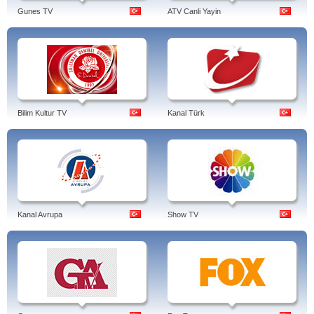
Gunes TV
ATV Canli Yayin
Bilim Kultur TV
Kanal Türk
Kanal Avrupa
Show TV