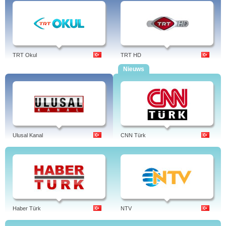
TRT Okul
TRT HD
Nieuws
Ulusal Kanal
CNN Türk
Haber Türk
NTV