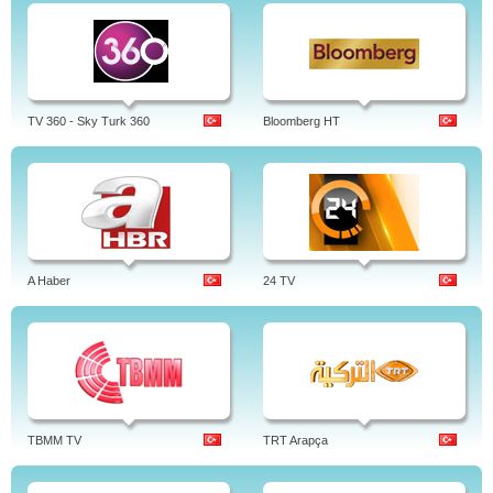
TV 360 - Sky Turk 360
Bloomberg HT
A Haber
24 TV
TBMM TV
TRT Arapça