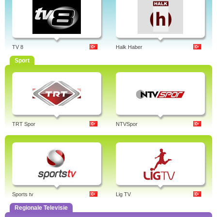
TV 8
Halk Haber
Sport
TRT Spor
NTVSpor
Sports tv
Lig TV
Regionale Televisie