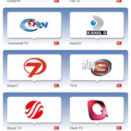
Gunaz.tv
Fox Tv
Turkmeneli TV
Kanal D
Kanal 7
TV 8
Beyaz TV
Flash TV