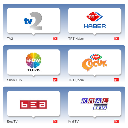
TV2
TRT Haber
Show Türk
TRT Çocuk
Bea TV
Kral TV