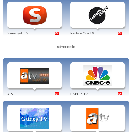
Samanyolu TV
Fashion One TV
- advertentie -
ATV
CNBC-e TV