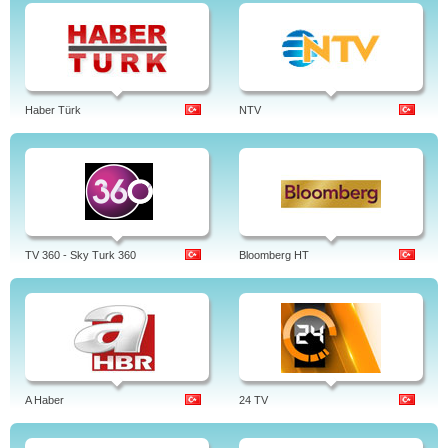
Haber Türk
NTV
TV 360 - Sky Turk 360
Bloomberg HT
A Haber
24 TV