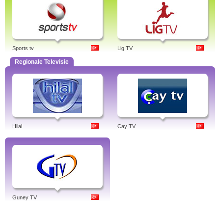
Sports tv
Lig TV
Regionale Televisie
Hilal
Cay TV
Guney TV