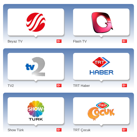
Beyaz TV
Flash TV
TV2
TRT Haber
Show Türk
TRT Çocuk