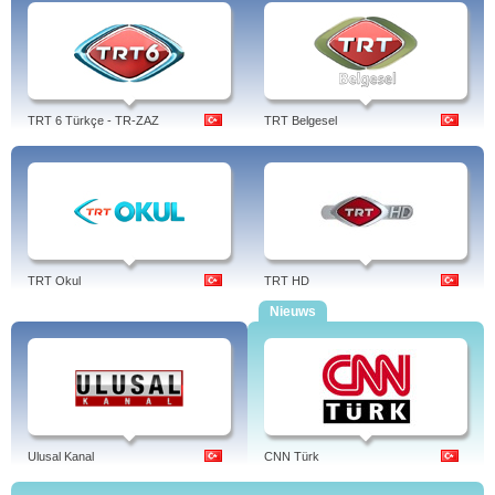
TRT 6 Türkçe - TR-ZAZ
TRT Belgesel
TRT Okul
TRT HD
Nieuws
Ulusal Kanal
CNN Türk