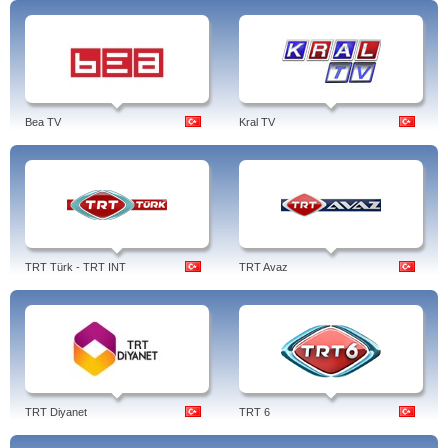
Bea TV
Kral TV
TRT Türk - TRT INT
TRT Avaz
TRT Diyanet
TRT 6