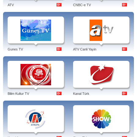
ATV
CNBC-e TV
Gunes TV
ATV Canli Yayin
Bilim Kultur TV
Kanal Türk