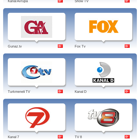
Kanal Avrupa
Show TV
Gunaz.tv
Fox Tv
Turkmeneli TV
Kanal D
Kanal 7
TV 8