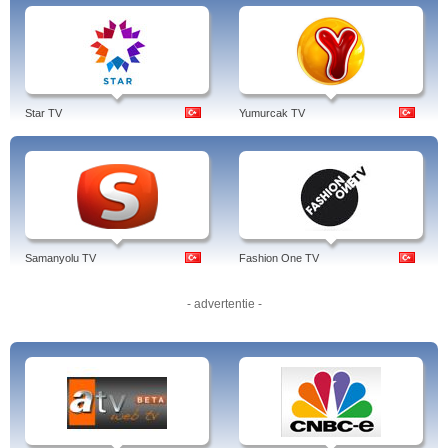
Star TV
Yumurcak TV
Samanyolu TV
Fashion One TV
- advertentie -