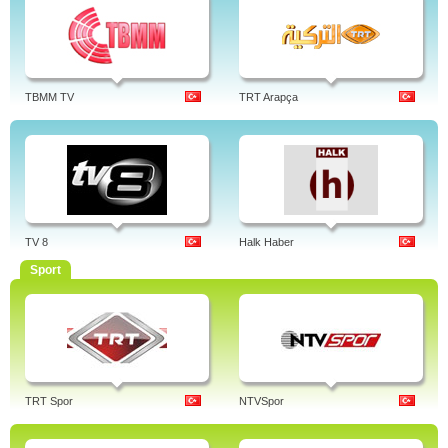
TBMM TV
TRT Arapça
TV 8
Halk Haber
Sport
TRT Spor
NTVSpor