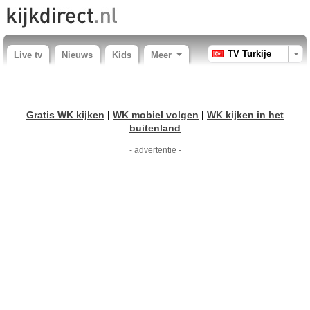
TV Turkije
Live tv
Nieuws
Kids
Meer
Gratis WK kijken
|
WK mobiel volgen
|
WK kijken in het
buitenland
- advertentie -