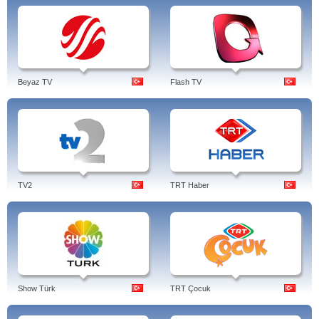
Beyaz TV
Flash TV
TV2
TRT Haber
Show Türk
TRT Çocuk