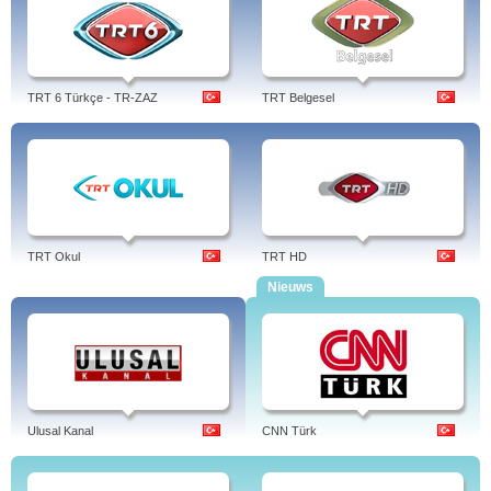
TRT 6 Türkçe - TR-ZAZ
TRT Belgesel
TRT Okul
TRT HD
Nieuws
Ulusal Kanal
CNN Türk