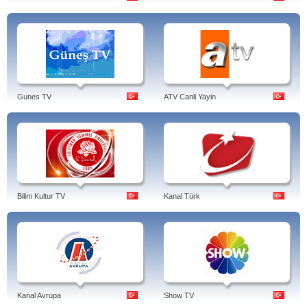
Gunes TV
ATV Canli Yayin
Bilim Kultur TV
Kanal Türk
Kanal Avrupa
Show TV