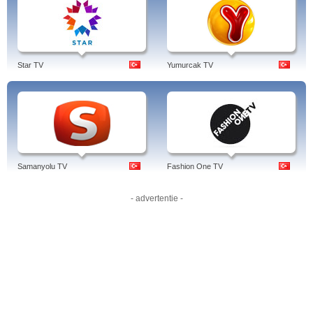
dedeler yadigarı, frekans 2013, canlı yayın, yayın akışı, türkmeneli tv, frekans,
canli yayin, canli izle, frekansi, ipad, canli, ipod, izle, samsung, live, frequency,
smartphone, arabsat, türkmeneli tv, türkiye, türk.
Star TV
Yumurcak TV
Samanyolu TV
Fashion One TV
- advertentie -