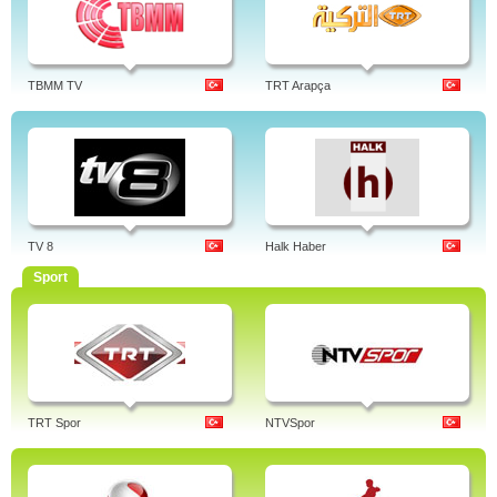
TBMM TV
TRT Arapça
TV 8
Halk Haber
Sport
TRT Spor
NTVSpor