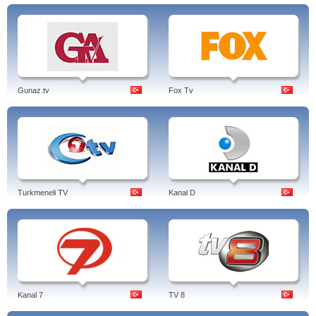
Gunaz.tv
Fox Tv
Turkmeneli TV
Kanal D
Kanal 7
TV 8