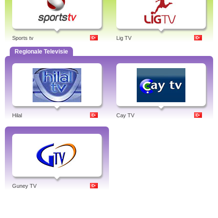
Sports tv
Lig TV
Regionale Televisie
Hilal
Cay TV
Guney TV