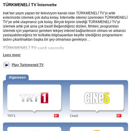
TÜRKMENELİ TV İnternette
Irak’tan yayın yapan bir televizyon kanalı olan TÜRKMENELİ TV’yi artık
evlerinizde izlemek çok daha kolay. İnternette sitemiz üzerinden TÜRKMENELİ
TV’ye artık ulaşmanız çok kolay. Birçok kişinin izlediği TÜRKMENELİ TV’yi
izlemek artık çok ama çok basit! Beğendiğiniz dizileri, filmleri, programları
izlemek için yapmanız gereken tekşey intenet bağlantınızın olması ve arkanızı
yaslayabileceğiniz bir koltukta bilgisayardan keyifle izlediğiniz programların
tadını çıkartmaktan başka bir şey olmaması gerekiyor…
TÜRKMENELİ TV canlı yayında
Lees meer
“SENDE GİTME”, “BAHAR DALLARI” gibi izlediğiniz dizi ve “AŞIKLARIN
SAZINDAN”, “AYNA”, “KERVAN”, “GÜNDEM IRAK”, “SURİYE TÜRKMENLERİ”,
Play Turkmeneli TV
“HALK MEYDANI”, “ÖNCE SAĞLIK” gibi ve daha birçok programların hangi
saatte yayınlandığını öğrenmek için sitemizden TÜRKMENELİ TV’nin logosuna
tıkladıktan sonra açılacak ekranda yayın akışına gitmeniz gerekiyor. Günlük
Algemeen
yayın akışına kolaylıkla internet üzerinden veya kanalın kendi sitesi üzerinden
baktığınız program, dizi ve filmlerinizi artık internetten ücretsiz olarak sitemiz
üzerinden herhangi bir üyelik gerektirmeden işlem yapıp sevdiğiniz film, dizi ve
programlarınızı izleyebilirsiniz. Sitemiz internetten canlı yayınlanan
TÜRKMENELİ TV sizlerin her an ulaşabileceği bir şekilde günlük, haftalık dizi
ve programlarınızı izlemeniz için evinizi getiriyor. TÜRKMENELİ TV’yi ücretsiz,
çevrimiçi ve canlı izleyin.
TRT1
Cine5
Kerkük üzerinden Türkmenlere yönelik yayın yapmakta olan TV kuruluşу.
Tags: türkmeneli tv, haftalık yayın akışı, canlı seyret, pokemon, frekans 2012,