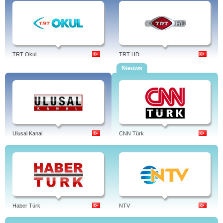
TRT Okul
TRT HD
Nieuws
Ulusal Kanal
CNN Türk
Haber Türk
NTV