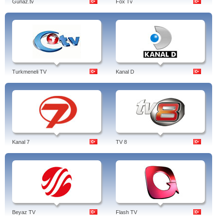
Gunaz.tv
Fox Tv
Turkmeneli TV
Kanal D
Kanal 7
TV 8
Beyaz TV
Flash TV