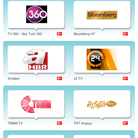
TV 360 - Sky Turk 360
Bloomberg HT
A Haber
24 TV
TBMM TV
TRT Arapça