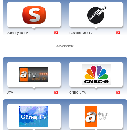
Samanyolu TV
Fashion One TV
- advertentie -
ATV
CNBC-e TV