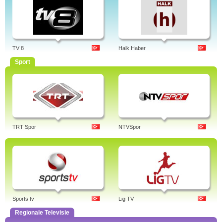
TV 8
Halk Haber
Sport
TRT Spor
NTVSpor
Sports tv
Lig TV
Regionale Televisie