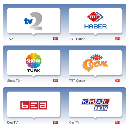
TV2
TRT Haber
Show Türk
TRT Çocuk
Bea TV
Kral TV