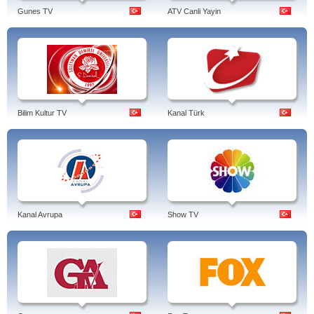
Gunes TV
ATV Canli Yayin
Bilim Kultur TV
Kanal Türk
Kanal Avrupa
Show TV