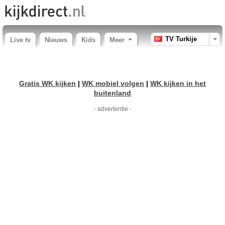
TV Turkije
Live tv
Nieuws
Kids
Meer
Gratis WK kijken
|
WK mobiel volgen
|
WK kijken in het
buitenland
- advertentie -