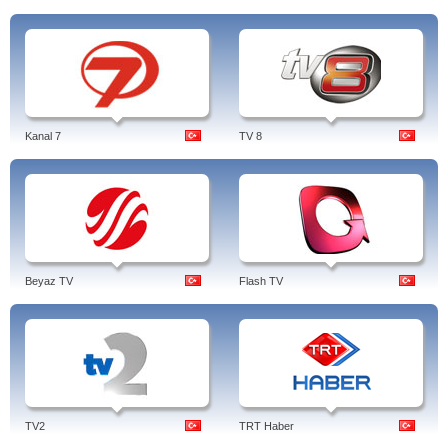
Kanal 7
TV 8
Beyaz TV
Flash TV
TV2
TRT Haber