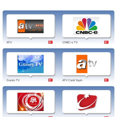
ATV
CNBC-e TV
Gunes TV
ATV Canli Yayin