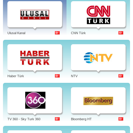
Ulusal Kanal
CNN Türk
Haber Türk
NTV
TV 360 - Sky Turk 360
Bloomberg HT