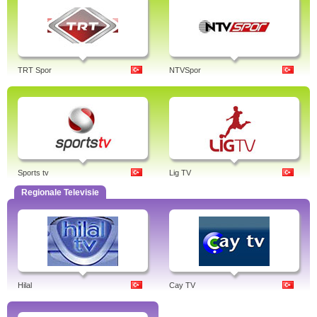
TRT Spor
NTVSpor
Sports tv
Lig TV
Regionale Televisie
Hilal
Cay TV