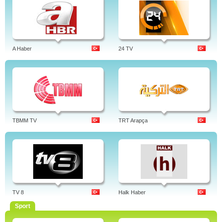
A Haber
24 TV
TBMM TV
TRT Arapça
TV 8
Halk Haber
Sport