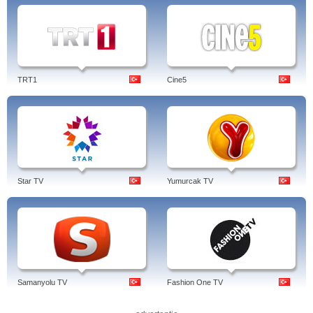
TRT1
Cine5
Star TV
Yumurcak TV
Samanyolu TV
Fashion One TV