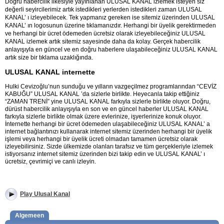
Doğru habercilik ilkesiyle yayınlanan ULUSAL KANAL izlemek isteyen siz
değerli seyircilerimiz artık istedikleri yerlerden istedikleri zaman ULUSAL
KANAL’ ı izleyebilecek. Tek yapmanız gereken ise sitemiz üzerinden ULUSAL
KANAL’ ın logosunun üzerine tıklamanızdır. Herhangi bir üyelik gerektirmeden
ve herhangi bir ücret ödemeden ücretsiz olarak izleyebileceğiniz ULUSAL
KANAL izlemek artık sitemiz sayesinde daha da kolay. Gerçek habercilik
anlayışıyla en güncel ve en doğru haberlere ulaşabileceğiniz ULUSAL KANAL
artık size bir tıklama uzaklığında.
ULUSAL KANAL internette
Hulki Cevizoğlu’nun sunduğu ve yılların vazgeçilmez programlarından “CEVİZ
KABUĞU” ULUSAL KANAL ’da sizlerle birlikte. Heyecanla takip ettiğiniz
“ZAMAN TRENİ” yine ULUSAL KANAL farkıyla sizlerle birlikte oluyor. Doğru,
dürüst habercilik anlayışıyla en son ve en güncel haberler ULUSAL KANAL
farkıyla sizlerle birlikte olmak üzere evlerinize, işyerlerinize konuk oluyor.
İnternette herhangi bir ücret ödemeden ulaşabileceğiniz ULUSAL KANAL’ a
internet bağlantınızı kullanarak internet sitemiz üzerinden herhangi bir üyelik
işlemi veya herhangi bir üyelik ücreti olmadan tamamen ücretsiz olarak
izleyebilirsiniz. Sizde ülkemizde olanları tarafsız ve tüm gerçekleriyle izlemek
istiyorsanız internet sitemiz üzerinden bizi takip edin ve ULUSAL KANAL’ ı
ücretsiz, çevrimiçi ve canlı izleyin.
Play Ulusal Kanal
Algemeen