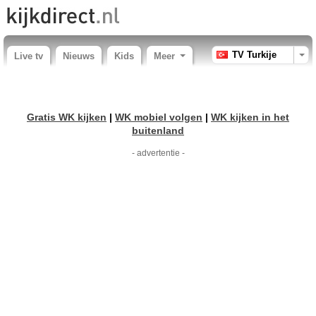
TV Turkije
Live tv
Nieuws
Kids
Meer
Gratis WK kijken
|
WK mobiel volgen
|
WK kijken in het
buitenland
- advertentie -