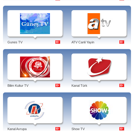
Gunes TV
ATV Canli Yayin
Bilim Kultur TV
Kanal Türk
Kanal Avrupa
Show TV