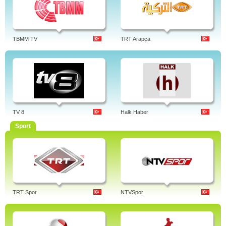
TBMM TV
TRT Arapça
TV 8
Halk Haber
Sport
TRT Spor
NTVSpor