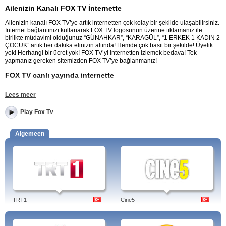
Ailenizin Kanalı FOX TV İnternette
Ailenizin kanalı FOX TV’ye artık internetten çok kolay bir şekilde ulaşabilirsiniz.
İnternet bağlantınızı kullanarak FOX TV logosunun üzerine tıklamanız ile
birlikte müdavimi olduğunuz “GÜNAHKAR”, “KARAGÜL”, “1 ERKEK 1 KADIN 2
ÇOCUK” artık her dakika elinizin altında! Hemde çok basit bir şekilde! Üyelik
yok! Herhangi bir ücret yok! FOX TV’yi internetten izlemek bedava! Tek
yapmanız gereken sitemizden FOX TV’ye bağlanmanız!
FOX TV canlı yayında internette
Dünya kanalı FOX TV reality şovları, dizileri, ana haber bültenleriyle sizleri
Lees meer
ekran başına kilitliyor. “FATIH PORTAKAL ILE FOX ANA HABER” kaçırmadığınız
haber programına ulaşmanız bir tıklama uzaklağınızda demektir. Ekrana
Play Fox Tv
getirmekte olduğu birbirinden güzel dizileriyle dizi severleri ekrana bağlıyor.
İnternet sitemiz üzerinden FOX TV’nin kanal sayfasına tıklayıp açtıktan sonra
beğenmiş olduğunuz ve herhafta kaçırmamaya çalıştığınız dizilerin yeni ve eski
Algemeen
bölümlerine internet sitesi üzerinden ulaşmak çok basit. İzleyiciler için büyük
bir kolaylık haline gelen internet üzerinden televizyon izlemek İstanbul’da çok
daha yaykın. FOX TV’yi ücretsiz, çevirimiçi ve canlı izleyin.
Kanalın yayın akışı ve programları hakkında bilgiler.
Programları: BKM Güldür Güldür, Yemekteyiz, Nazlı Tolga, Gülbin Tosun ile,
FOX Gece, Güneri Cıvaoğlu ile Şeffaf Oda, Affetsen, Fatih Portakal ile Çalar
TRT1
Cine5
Saat, FOX İzliyoruz, Murat Güloğlu ile Çalar Saat Hafta Sonu, Serap ile Yeni Bir
Umut, Su Gibi.