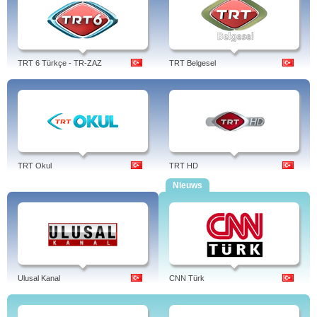
TRT 6 Türkçe - TR-ZAZ
TRT Belgesel
TRT Okul
TRT HD
Nieuws
Ulusal Kanal
CNN Türk