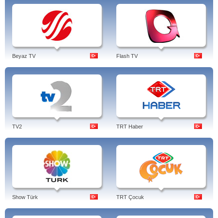
Beyaz TV
Flash TV
TV2
TRT Haber
Show Türk
TRT Çocuk