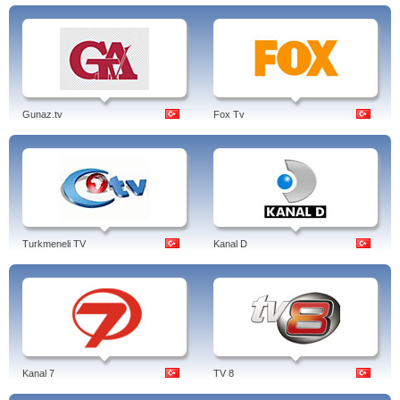
Gunaz.tv
Fox Tv
Turkmeneli TV
Kanal D
Kanal 7
TV 8