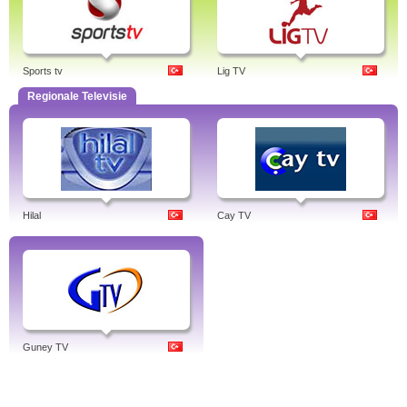
Sports tv
Lig TV
Regionale Televisie
Hilal
Cay TV
Guney TV