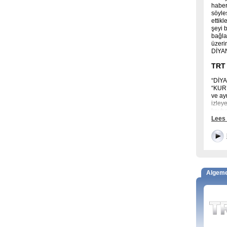
haberl
söyle
ettik
şeyi 
bağla
üzeri
DİYANE
TRT 
“DİY
“KUR’
ve ay
izleye
kaybe
Lees
inter
TRT 
Prog
Sor, 
Algem
Engel