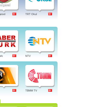
esel
TRT Okul
ürk
NTV
TBMM TV