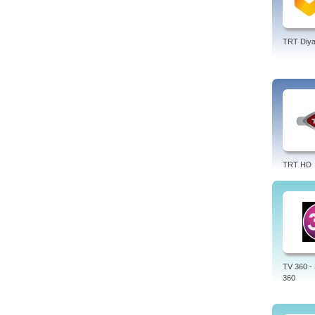
TRT Diya
TRT HD
TV 360 -
360