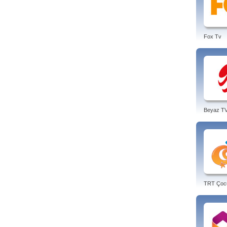
Fox Tv
Beyaz T
TRT Çoc