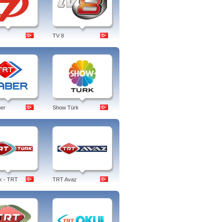
TV 8
er
Show Türk
k - TRT
TRT Avaz