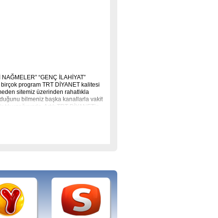
İ NAĞMELER” “GENÇ İLAHİYAT”
irçok program TRT DİYANET kalitesi
emeden sitemiz üzerinden rahatlıkla
 olduğunu bilmeniz başka kanallarla vakit
ir tık uzağınızda. Artık TRT DİYANET’e
 izleyin.
ncel, Diyanet`e Soralım, Bir de Bana
sında, Haberler, Gönül Sultanları,