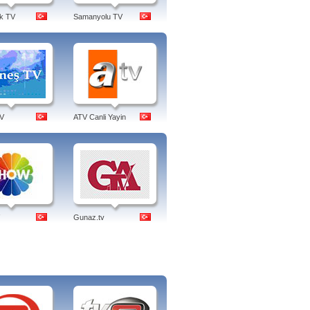
k TV
Samanyolu TV
V
ATV Canli Yayin
Gunaz.tv