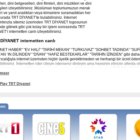
eri, dini belgeselleri, dini filmleri, dini müzikleri ve dini
şileri izleyebilirsiniz. Müslüman toplumumuzun merak
leri ve yanıt aradıkları veya kimselere soramadıkları her
burada TRT DİYANET’te bulabilirsiniz. İnternet
ntınızla sitemiz üzerinden TRT DİYANET logosunun
nde gitmek gibi çok kolay bir işlem sonrasında TRT
T’i internetten canlı izleyebilirsiniz.
DİYANET internetten canlı
ANET HABER” “EV HALİ” “TARİHİ MEKAN” “TURKUVAZ” “SOHBET TADINDA” “SUF
AN ‘IN DİLİNDEN” “DİVAN” “HAFIZ BESTEKARLAR” “TARİHİN İZİNDEN” gibi daha b
rıcalığıyla internet üzerinden hiçbir üyelik gerektirmeden ve herhangi bir ücret öd
bilirsiniz. İnternetten ister izleyin isterseniz dinleyin ama hepsinin elinizin altında
tmemeniz gerektiğinin sinyalini size veriyor. Erişimi çok kolay olan TRT DİYANET b
 meer
netten canlı izlemek için doğru yerdesiniz. TRT DİYANET’i ücretsiz, çevrimiçi ve canlı
Play TRT Diyanet
Diyanet
televizyon kanalına ait yayın akışına buradan erişebilirsiniz.
rams
: Aşk Meydanı, Bad-ı Saba, Kur'anÖğreniyorum, Muhabbet Meclisi, Diyanet Gü
Çocuk Atölyesi, Türkiye Ajansı, Sabit ve Değişken, Önce Çocuk, İlmihal, Hayatın Kıyı
een
siz Hayat, Elif Lam Mim, YeniGüneMerhaba.