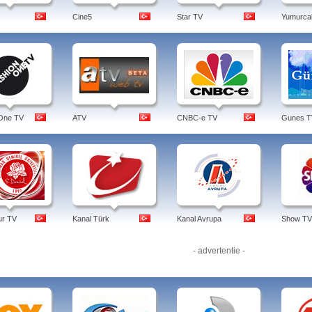
Cine5
Star TV
Yumurca
One TV
ATV
CNBC-e TV
Gunes T
tur TV
Kanal Türk
Kanal Avrupa
Show TV
- advertentie -