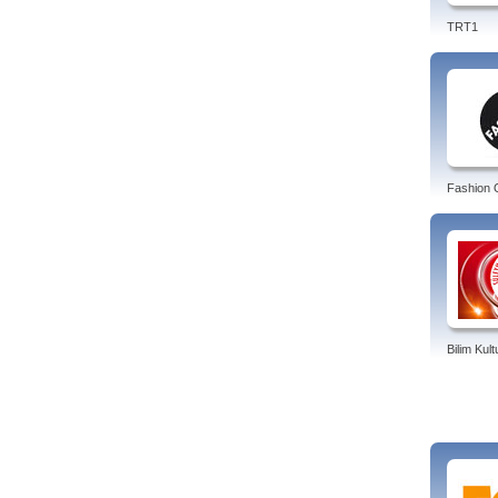
TRT1
Fashion 
Bilim Kul