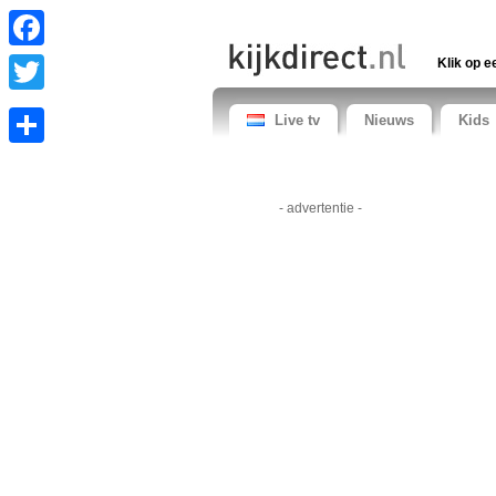
Facebook
Klik op e
Twitter
Live tv
Nieuws
Kids
Share
- advertentie -