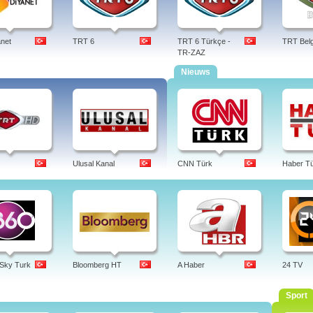
net
TRT 6
TRT 6 Türkçe -
TRT Belg
TR-ZAZ
Nieuws
Ulusal Kanal
CNN Türk
Haber T
 Sky Turk
Bloomberg HT
A Haber
24 TV
Sport