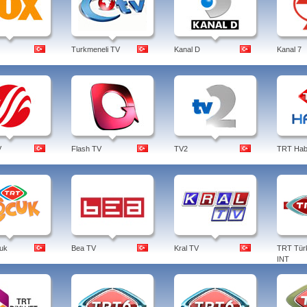
Turkmeneli TV
Kanal D
Kanal 7
V
Flash TV
TV2
TRT Hab
uk
Bea TV
Kral TV
TRT Tür
INT