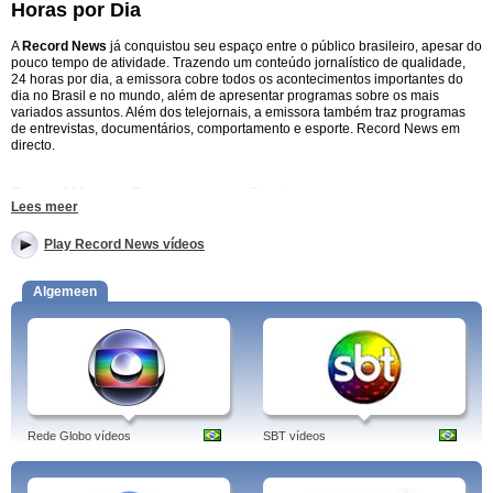
Horas por Dia
A
Record News
já conquistou seu espaço entre o público brasileiro, apesar do
pouco tempo de atividade. Trazendo um conteúdo jornalístico de qualidade,
24 horas por dia, a emissora cobre todos os acontecimentos importantes do
dia no Brasil e no mundo, além de apresentar programas sobre os mais
variados assuntos. Além dos telejornais, a emissora também traz programas
de entrevistas, documentários, comportamento e esporte. Record News em
directo.
Record News – Programas em Destaque
Lees meer
Hora News
– Telejornal apresentado em diversos horários do dia com as
últimas notícias do país e do mundo.
Play Record News vídeos
Jornal da Record News
– Principal telejornal do canal, trazendo todos os
Algemeen
acontecimentos mais importantes do dia no horário nobre. Apresentado por
Heródoto Barbeiro. Jornal da Record News.
Entrevista Record
– Apresentado pelo jornalista Paulo Henrique Amorim, o
Entrevista Record traz entrevistas e debates sobre temas atuais com
convidados especiais. Entrevista Record -
Zapping
– Revista de variedades com enfoque nos bastidores do cinema,
música e moda, trazendo as últimas novidades das celebridades. Apresentado
Rede Globo vídeos
SBT vídeos
por Vera Viel. Record News – Zapping.