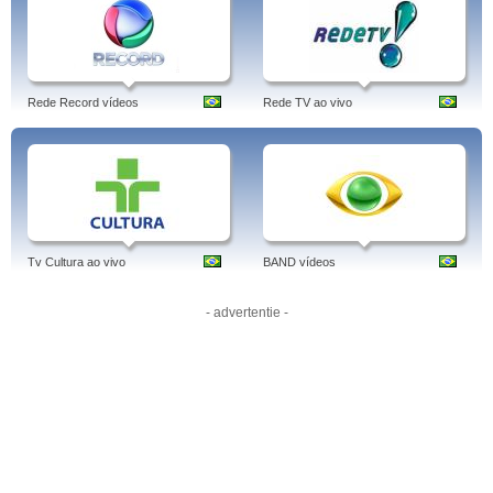
Record News – Outros Programas
Na
Record News
, o telespectador também poderá assistir a programas como
Câmera Record News, Eco Record News Amazônia, NBlogs, Ressoar, Escola
do Amor, À Prova de Tudo e vários outros.
Rede Record vídeos
Rede TV ao vivo
Record News – Onde Assistir
A
Record News
é um canal de TV aberto,
podendo ser assistido via UHF em grande parte do território nacional. O canal
também está disponível via TV por assinatura através da Net, Oi TV, Vivo TV e
outras operadoras regionais.
Programas: Record News Rural, Fala Brasil, Arquivo Record, Record News
Paulista, Eco Record News, David Letterman, Congresso Para O Sucesso.
Tags: record news, ao vivo, es, online, programação, sai do ar, parabólica, hd,
bahia, sc, rural, record news, brasil, português.
Tv Cultura ao vivo
BAND vídeos
- advertentie -