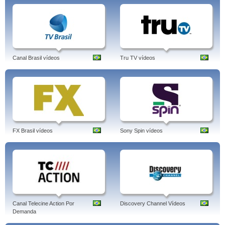
Canal Brasil vídeos
Tru TV vídeos
FX Brasil vídeos
Sony Spin vídeos
Canal Telecine Action Por
Discovery Channel Vídeos
Demanda