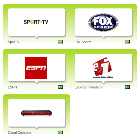
SporTV
Fox Sports
ESPN
Esporte Interativo
Canal Combate