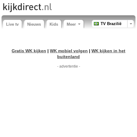
TV Brazilië
Live tv
Nieuws
Kids
Meer
Gratis WK kijken
|
WK mobiel volgen
|
WK kijken in het
buitenland
- advertentie -