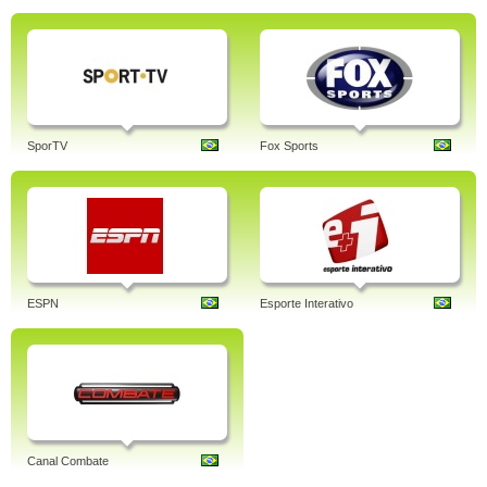
SporTV
Fox Sports
ESPN
Esporte Interativo
Canal Combate