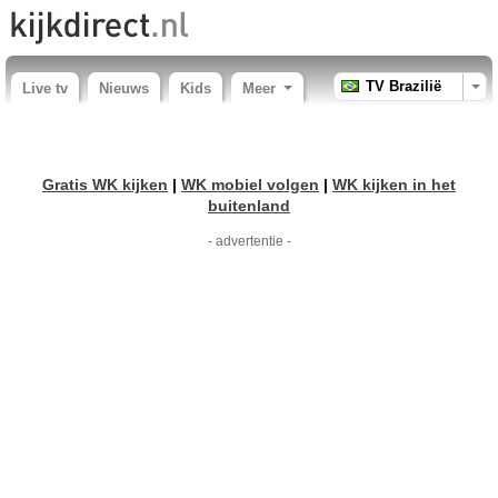
TV Brazilië
Live tv
Nieuws
Kids
Meer
Gratis WK kijken
|
WK mobiel volgen
|
WK kijken in het
buitenland
- advertentie -