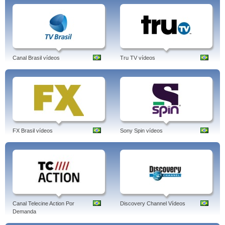
Canal Brasil vídeos
Tru TV vídeos
FX Brasil vídeos
Sony Spin vídeos
Canal Telecine Action Por
Discovery Channel Vídeos
Demanda