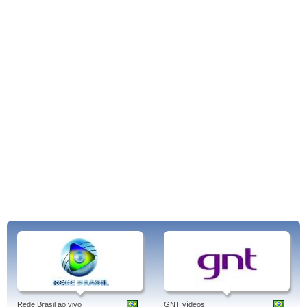
TopSports, alterado para o atual nome em 1994, hoje já possui o segundo
canal, o SporTV2, que transmite as reprises dos programas do
SportTV
Rede Brasil ao vivo
GNT vídeos