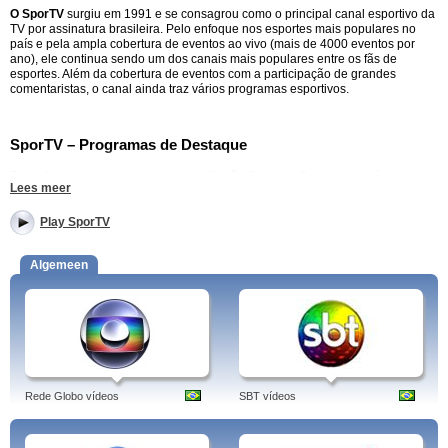
O SporTV
surgiu em 1991 e se consagrou como o principal canal esportivo da
TV por assinatura brasileira. Pelo enfoque nos esportes mais populares no
país e pela ampla cobertura de eventos ao vivo (mais de 4000 eventos por
ano), ele continua sendo um dos canais mais populares entre os fãs de
esportes. Além da cobertura de eventos com a participação de grandes
comentaristas, o canal ainda traz vários programas esportivos.
SporTV – Programas de Destaque
Bem, Amigos
– Sob o comando de Galvão Bueno, o Bem, Amigos é um dos
Lees meer
programas mais populares do canal, trazendo entrevistas e debates sobre o
esporte brasileiro, em especial, o futebol.
Play SporTV
Redação SporTV
– Todos os últimos acontecimentos do esporte são
comentados diariamente no Redação SporTV. SporTV – Redação SporTV.
Algemeen
Tá na Área
– Programa com enfoque no futebol brasileiro e nas rodadas do
fim de semana, trazendo entrevistas, bastidores, e as últimas informações
sobre os times brasileiros. SporTV – vídeos - Tá na Área.
SporTV –Outros Programas
Rede Globo vídeos
SBT vídeos
Além da extensa cobertura dos maiores eventos esportivos nacionais e
internacionais, o SporTV ainda traz programas como Zona de Impacto,
Combate, Camarote, Arena, SporTV News e vários outros.