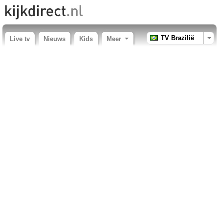
TV Brazilië
Live tv
Nieuws
Kids
Meer