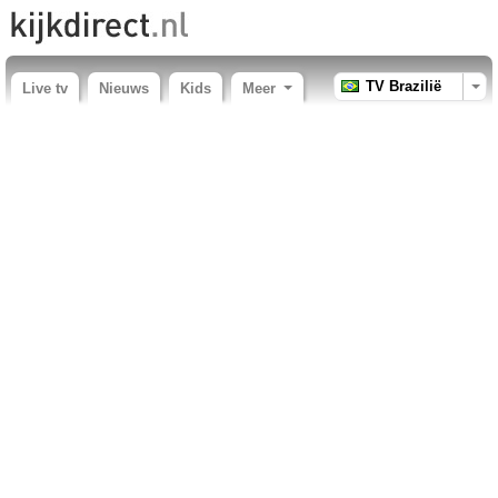
TV Brazilië
Live tv
Nieuws
Kids
Meer