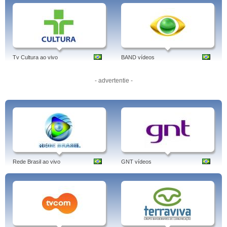
terraviva, brasil, português, agronegócio, terraviva, agrobusiness, online, ao
vivo
Tv Cultura ao vivo
BAND vídeos
- advertentie -
Rede Brasil ao vivo
GNT vídeos