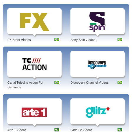
FX Brasil vídeos
Sony Spin vídeos
Canal Telecine Action Por
Discovery Channel Vídeos
Demanda
Arte 1 vídeos
Glitz TV vídeos