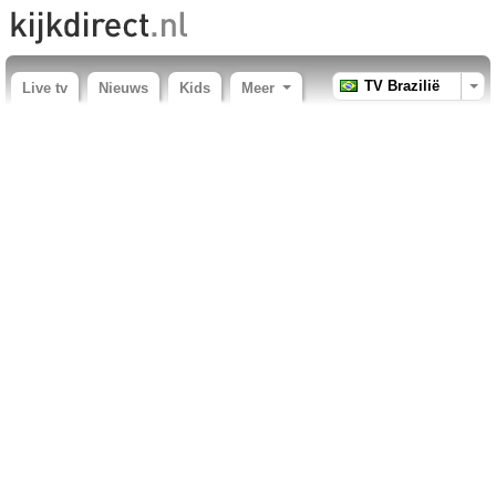
TV Brazilië
Live tv
Nieuws
Kids
Meer