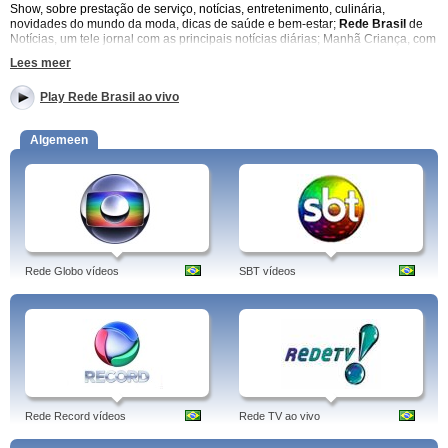
Show, sobre prestação de serviço, notícias, entretenimento, culinária,
novidades do mundo da moda, dicas de saúde e bem-estar;
Rede Brasil
de
Notícias, um tele jornal com as principais notícias diárias; Manhã Criança, com
desenhos para o público infantil; e Sintonia, com os melhores videoclipes
Lees meer
pedidos pelo telespectador. Rede Brasil em directo.
Play Rede Brasil ao vivo
Informações adicionais:
Algemeen
A
Rede Brasil de Televisão (RBTV)
começou sua atividade em 2007, com
estúdios localizados em São Paulo, sua audiência parece aumentar todo o
ano assim como o número de municípios brasileiros que transmitem sua
programação. . Rede Brasil ao vivo – Rede Brasil por demanda.
Programas: Cine Rede Brasil, Rb Notícias, Shop Show, Curtas E Quentes, É
10, Página 1, Em Revista, Séries De Ouro.
Tags: rede brasil, de comunicação, de noticias, ao vivo, atual, rede brasileira
Rede Globo vídeos
SBT vídeos
de calibração, online, gestão de ativos, de comunicação tv, maquinas, tv,
supermercados, rede brasil, brasil, português.
Rede Record vídeos
Rede TV ao vivo