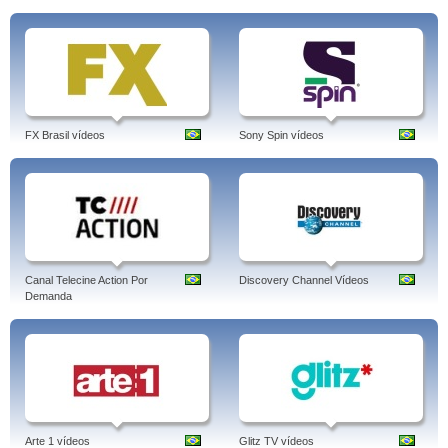
FX Brasil vídeos
Sony Spin vídeos
Canal Telecine Action Por
Discovery Channel Vídeos
Demanda
Arte 1 vídeos
Glitz TV vídeos