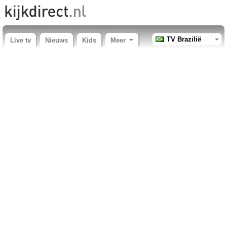
TV Brazilië
Live tv
Nieuws
Kids
Meer