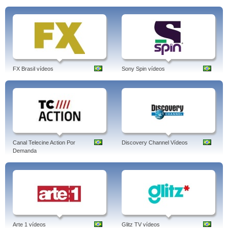
FX Brasil vídeos
Sony Spin vídeos
Canal Telecine Action Por
Discovery Channel Vídeos
Demanda
Arte 1 vídeos
Glitz TV vídeos