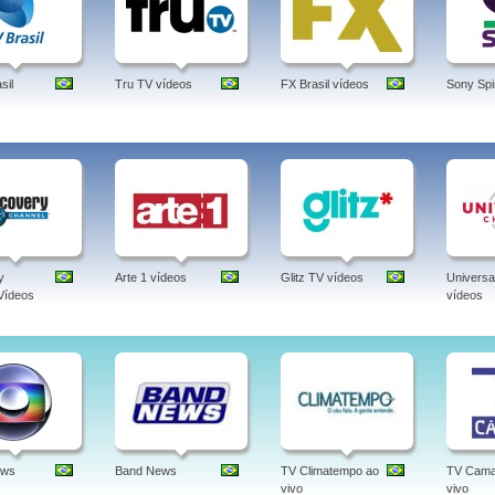
sil
Tru TV vídeos
FX Brasil vídeos
Sony Spi
y
Arte 1 vídeos
Glitz TV vídeos
Universa
Vídeos
vídeos
ews
Band News
TV Climatempo ao
TV Cama
vivo
vivo