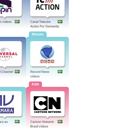
n vídeos
Canal Telecine
Action Por Demanda
Nieuws
l Channel
Record News
vídeos
Kids
ra ao
Cartoon Network
Brasil vídeos