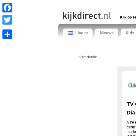
Facebook
Klik op e
Twitter
Live tv
Nieuws
Kids
Share
- advertentie -
TV 
Dia
A
TV 
dedic
moder