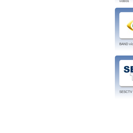
Você 
vídeos
vivo 
Tags: 
clima
BAND ví
SESCTV 