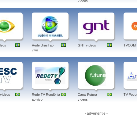
poderá assistir à TV Climatempo através da operadora de TV por assinatura Net, 
vídeos
online via website. Também é possível assistir ao canal através de smartphones An
tv climatempo, porto alegre, ao vivo, itaborai rj, sai da sky, tv clima tempo, online, 
tempo, brasil, português.
deos
Rede Brasil ao
GNT vídeos
TVCOM a
vivo
vídeos
Rede TV Rondônia
Canal Futura
TV Pocos
ao vivo
vídeos
- advertentie -