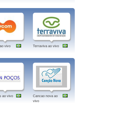
além de ter acesso à programação ao
droid e iPhones.
programação, na net, endereço, rj, tv
o vivo
Terraviva ao vivo
 ao vivo
Cancao nova ao
vivo