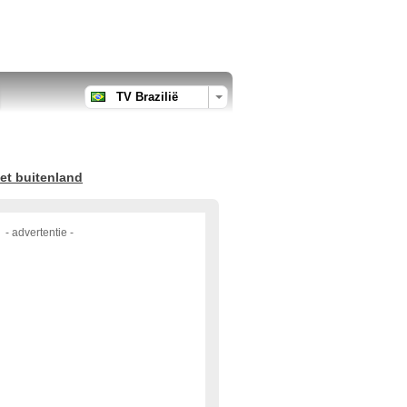
TV Brazilië
et buitenland
- advertentie -