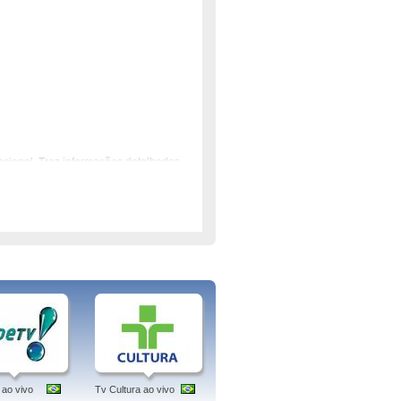
 nacional. Traz informações detalhadas
a a prática da pesca com
anato, beleza, culinária e saúde.
Cine Climatempo, Autorama, Hora do
ao vivo
Tv Cultura ao vivo