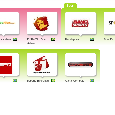
Sport
k vídeos
TV Ra Tim Bum
Bandsports
SporTV
vídeos
Esporte Interativo
Canal Combate