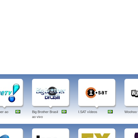
er ao
Big Brother Brasil
I.SAT vídeos
Woohoo 
ao vivo