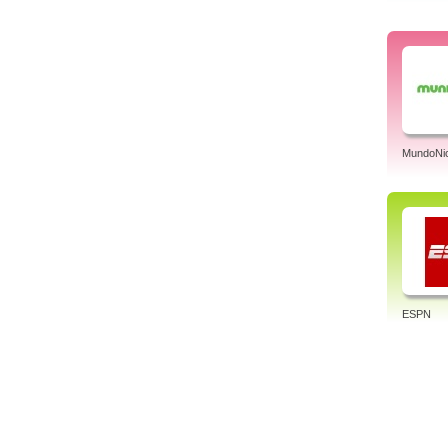
MundoNic
ESPN