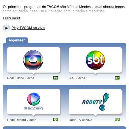
Os principais programas da
TVCOM
são Mãos e Mentes, o qual aborda temas
como educação, pesquisa e inovação, comunicação e marketing,
desenvolvimento profissional, empreendedorismo e grandes lideranças do
Lees meer
Estado, o Porto da Copa, onde você acompanha os preparativos das
principais cidades gaúchas à espera da Copa do Mundo de 2014; TV Com 20
Play TVCOM ao vivo
HS, jornal com assuntos relevantes da região e do país e o Anonymus
Gourmet, programa culinário descontraído. TVCOM ao vivo (parte da
programação) – TVCOM por demanda.
Algemeen
Programas: 20 Horas, Bate Bola, Bom Dia Rio Grande, Café TVCOM,
Conversas Cruzadas, Curtas Gaúchos, Galpão Crioulo, Jornal do Almoço,
Jornal TVCOM, Mãos e Mentes, Memória TVCOM, Na Fé, Patrola, Porto Alegre
ao vivo.
Tags: tvcom, sc, tudo mais, esportes, rs ao vivo, tvcomplexis, tv combate, sc ao
vivo, conversas cruzadas, tudo+, ao vivo, rs programação, sorocaba, tvcom,
brasil, português.
Rede Globo vídeos
SBT vídeos
Rede Record vídeos
Rede TV ao vivo