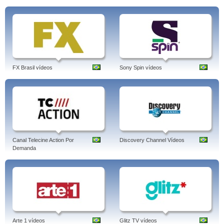
FX Brasil vídeos
Sony Spin vídeos
Canal Telecine Action Por
Discovery Channel Vídeos
Demanda
Arte 1 vídeos
Glitz TV vídeos