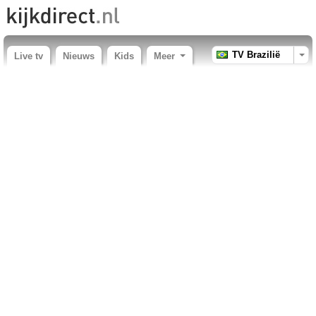
TV Brazilië
Live tv
Nieuws
Kids
Meer