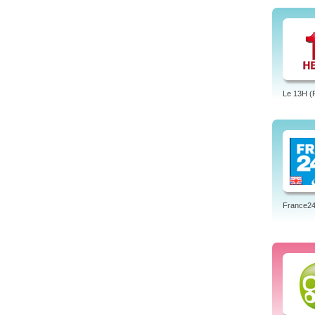
Le 13H (
France24 