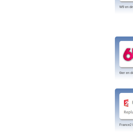
W9 en dir
6ter en di
France2 