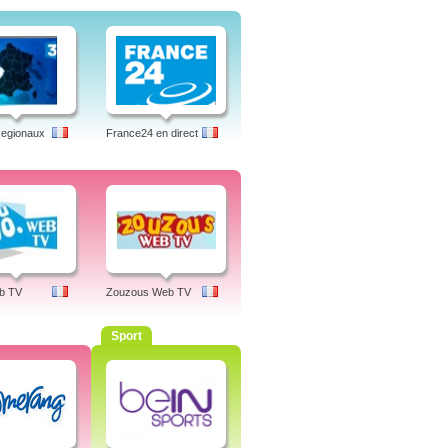
Regionaux
France24 en direct
b TV
Zouzous Web TV
Sport