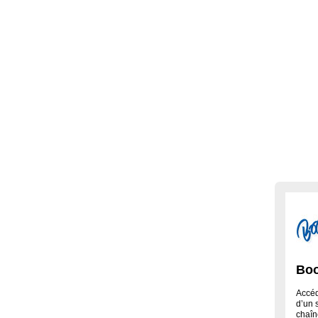
Boo
Accéd
d’un s
chaîn