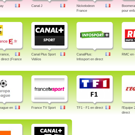
lay
Canal J
Nickelodeon
Boomeran
France
pour enf
France,
Canal Plus Sport
CanalPlus:
RMC en d
n direct (France
Vidéos
Infosport en direct
eague en
France TV Sport
TF1 - F1 en direct
l'Equipe 
direct