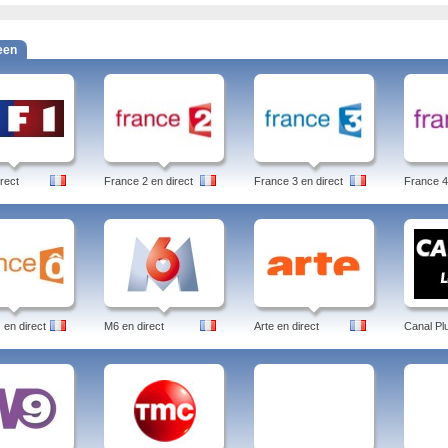
een
rect
France 2 en direct
France 3 en direct
France 4
en direct
M6 en direct
Arte en direct
Canal Pl