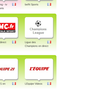
g - tv
beIN Sports
ants
irect
Ligue des
Champions en direct
21 en
LEquipe Videos