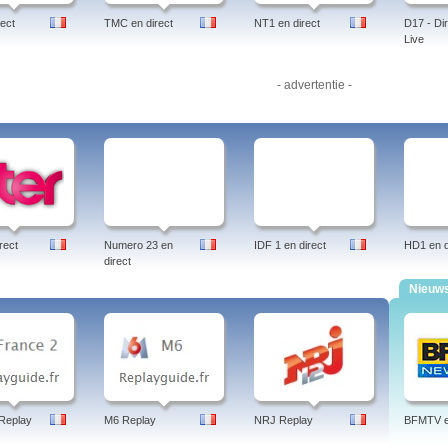
ect
TMC en direct
NT1 en direct
D17 - Dir
Live
- advertentie -
rect
Numero 23 en
IDF 1 en direct
HD1 en d
direct
Nieuw
Replay
M6 Replay
NRJ Replay
BFMTV en