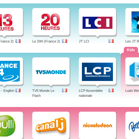
France 2)
Le 20H (France 2)
JT LCI
Les JT 
Kids
- English
TV5 Monde Le
LCP Assemblée
Ludo We
Flash
nationale