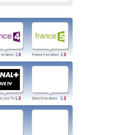
 en direct
France 5 en direct
us Live TV
Direct 8 en direct