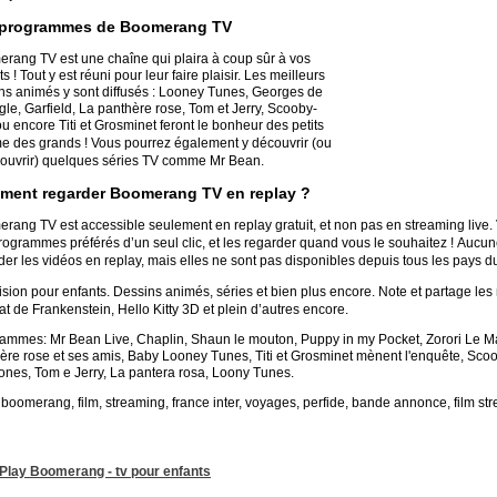
 programmes de Boomerang TV
rang TV est une chaîne qui plaira à coup sûr à vos
s ! Tout y est réuni pour leur faire plaisir. Les meilleurs
ns animés y sont diffusés : Looney Tunes, Georges de
ngle, Garfield, La panthère rose, Tom et Jerry, Scooby-
u encore Titi et Grosminet feront le bonheur des petits
e des grands !
Vous pourrez également y découvrir (ou
ouvrir) quelques séries TV comme Mr Bean.
ent regarder Boomerang TV en replay ?
rang TV est accessible seulement en replay gratuit, et non pas en streaming live.
rogrammes préférés d’un seul clic, et les regarder quand vous le souhaitez !
Aucune
der les vidéos en replay, mais elles ne sont pas disponibles depuis tous les pays
ision pour enfants. Dessins animés, séries et bien plus encore. Note et partage les
at de Frankenstein, Hello Kitty 3D et plein d’autres encore.
ammes: Mr Bean Live, Chaplin, Shaun le mouton, Puppy in my Pocket, Zorori Le M
ère rose et ses amis, Baby Looney Tunes, Titi et Grosminet mènent l'enquête, Sc
tones, Tom e Jerry, La pantera rosa, Loony Tunes.
 boomerang, film, streaming, france inter, voyages, perfide, bande annonce, film s
Play Boomerang - tv pour enfants