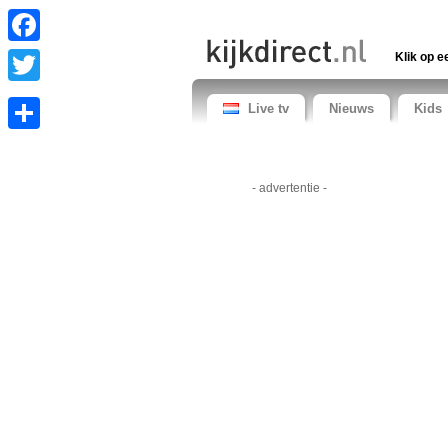
Facebook
Klik op e
Twitter
Live tv
Nieuws
Kids
Share
- advertentie -