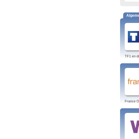
Algem
TF1 en di
France O 