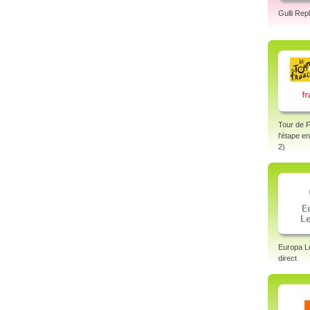
Gulli Rep
Tour de 
l'étape e
2)
Europa L
direct