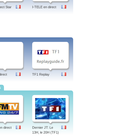
ect Star
I-TELE en direct
irect
TF1 Replay
s
 direct
Dernier JT: Le
13H, le 20H (TF1)