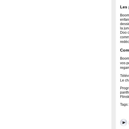
Les
Boome
enfant
dessi
la ju
Doo o
comm
redéc
Comm
Boome
vos p
regar
Télév
Le ch
Progr
panth
Flins
Tags: