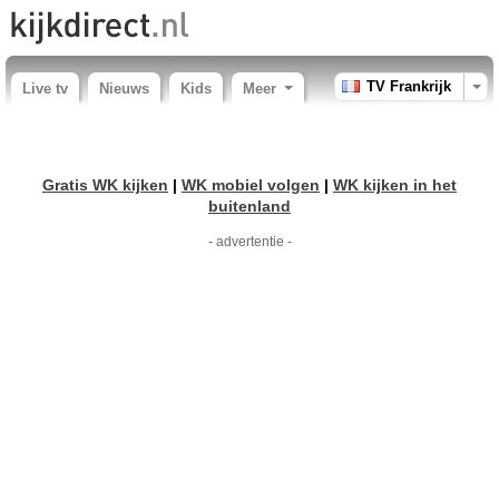
TV Frankrijk
Live tv
Nieuws
Kids
Meer
Gratis WK kijken
|
WK mobiel volgen
|
WK kijken in het
buitenland
- advertentie -