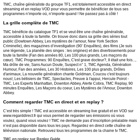
TMC, chaîne généraliste du groupe TF1, est totalement accessible en direct
streaming et en replay VOD pour vous permettre de bénéficier de tous ses
programmes n’importe où, n’importe quand ! Ne passez pas à côté !
La grille complète de TMC
TMC bénéficie du catalogue TF1 et se veut être une chaîne généraliste,
accessible à toute la famille. On trouve donc dans sa grille des séries tout
public (Dowtown Abbey, Les mystères de l’amour, New York Section
Criminelle), des magazines d’investigation (90’ Enquêtes), des films (Je suis
une légende, La planète des singes : les origines) et des divertissements pour
toute la famille (Fan des années 80, Les 100 plus grands, Les maçons du
cœur). TMC Programmes: 90 Enquêtes, C'est grave docteur?, Il était une fois...,
Ma drôle de vie, Sans Aucun Doute, Suspect n° 1, TMC Agenda, Génération
Humour, Fan des années, Les 30 Histoires, Les 100 plus grands, Drôles
d'animaux, La nouvelle génération chante Goldman, Coucou c'est toujours
nous!, Les bétisiers de TMC, Spectacles, Preuve à l'appui, Hercule Poirot -
TMC, Les Experts Manhattan, Downton Abbey, Alerte Cobra, TMC Replay, 90
minutes Enquêtes, Les Maçons du coeur, Les Mystères de l'Amour, Downton
Abbey.
Comment regarder TMC en direct et en replay ?
C’est très simple ! TMC est accessible en streaming live gratuit et en VOD sur
www.regarddirect.fr qui vous permet de regarder ses émissions où vous
voulez, quand vous voulez !
TMC ne demande pas d’inscription préalable mais
n’est pas disponible dans tous les pays.
Regardez en direct cette chaîne de
télévision nationale. Retrouvez tous les programmes de la chaine tv TMC.
TMC en replay sur Replay Guide