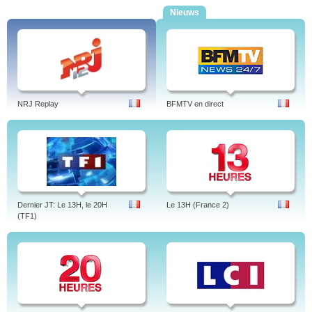
Nieuws
NRJ Replay
BFMTV en direct
Dernier JT: Le 13H, le 20H
Le 13H (France 2)
(TF1)