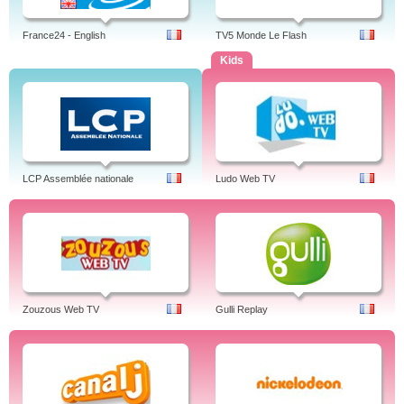
France24 - English
TV5 Monde Le Flash
Kids
LCP Assemblée nationale
Ludo Web TV
Zouzous Web TV
Gulli Replay