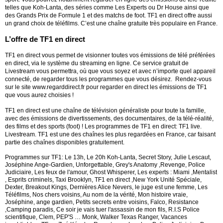
telles que Koh-Lanta, des séries comme Les Experts ou Dr House ainsi que
des Grands Prix de Formule 1 et des matchs de foot. TF1 en direct offre aussi
un grand choix de téléfilms. C’est une chaîne gratuite très populaire en France.
L’offre de TF1 en direct
TF1 en direct vous permet de visionner toutes vos émissions de télé préférées
en direct, via le système du streaming en ligne. Ce service gratuit de
Livestream vous permettra, où que vous soyez et avec n’importe quel appareil
connecté, de regarder tous les programmes que vous désirez.
Rendez-vous
sur le site www.regarddirect.fr pour regarder en direct les émissions de TF1
que vous aurez choisies !
TF1 en direct est une chaîne de télévision généraliste pour toute la famille,
avec des émissions de divertissements, des documentaires, de la télé-réalité,
des films et des sports (foot) ! Les programmes de TF1 en direct: TF1 live.
Livestream.
TF1 est une des chaînes les plus regardées en France, car faisant
partie des chaînes disponibles gratuitement.
Programmes sur TF1: Le 13h, Le 20h Koh-Lanta, Secret Story, Julie Lescaut,
Joséphine Ange-Gardien, Unforgettable, Grey's Anatomy ,Revenge, Police
Judiciaire, Les feux de l'amour, Ghost Whisperer, Les experts : Miami ,Mentalist
, Esprits criminels, Taxi Brooklyn, TF1 en direct ,New York Unité Spéciale,
Dexter, Breakout Kings, Dernières Alice Nevers, le juge est une femme, Les
Téléfilms, Nos chers voisins, Au nom de la vérité, Mon histoire vraie,
Joséphine, ange gardien, Petits secrets entre voisins, Falco, Resistance
,Camping paradis, Ce soir je vais tuer l'assassin de mon fils, R.I.S Police
scientifique, Clem, PEP'S … Monk, Walker Texas Ranger, Vacances