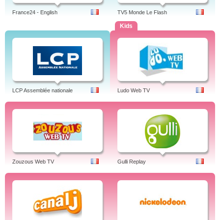
France24 - English
TV5 Monde Le Flash
Kids
LCP Assemblée nationale
Ludo Web TV
Zouzous Web TV
Gulli Replay