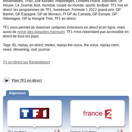
inoubliables, TFou, Zoé Kézako, Reportages, Londres Police Judiciaire, Dr
House, Le Journal, foot, mondial, coupe du monde, sports, football. TF1 live en
direct: les programmes de TF1, livestream. Formule 1 2012 grand prix: GP
Baréin, GP Espagne, GP de Monaco, FI GP du Canada, GP Europe, GP
Allemagne, GP la Hongrie Trier, TF1 en direct.
TF1 vous permet de visionner certaines émissions en direct et en ligne, mais
aussi de
revoir des épisodes manqués
. TF1 n'est cependant pas accessible en
direct de tous les pays.
Tags: tf1, replay, en direct, meteo, replay the voice, the voice, replay clem,
news, streaming, vod, journal
TV en direct sur Regarddirect
Play TF1 en direct
Algemeen
TF1 en direct
France 2 en direct