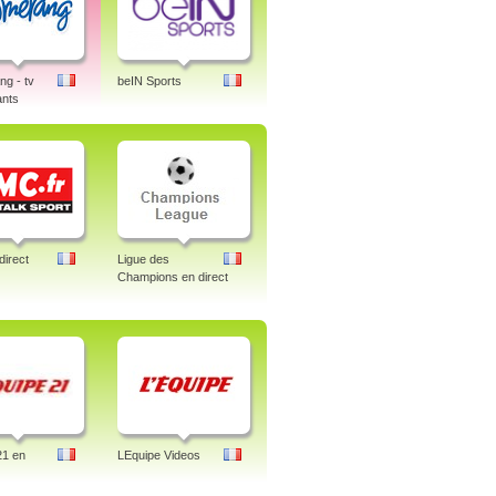
g - tv
beIN Sports
ants
irect
Ligue des
Champions en direct
21 en
LEquipe Videos