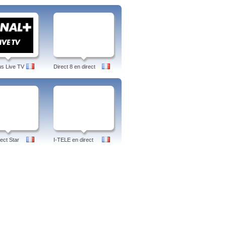
et les jeunes. Son producteur (Jean-Luc
coup des animateurs de télévisions
s dédiées à la jeunesse dans les
voir comment ont évolués les vedettes
z-vous à l'espace membres du CLUB
 plus populaires.
us Live TV
Direct 8 en direct
 la force du coeur, serie, sfr
ect Star
I-TELE en direct