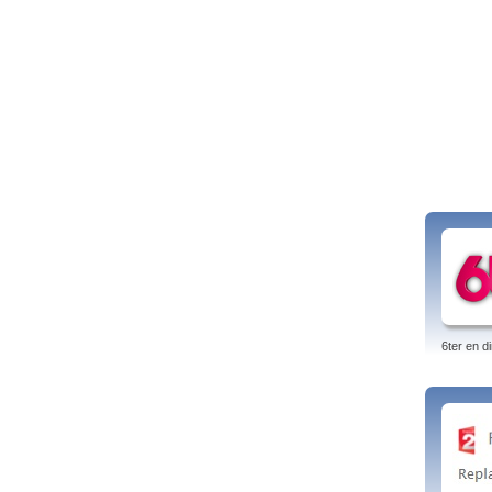
W9 di
6ter en di