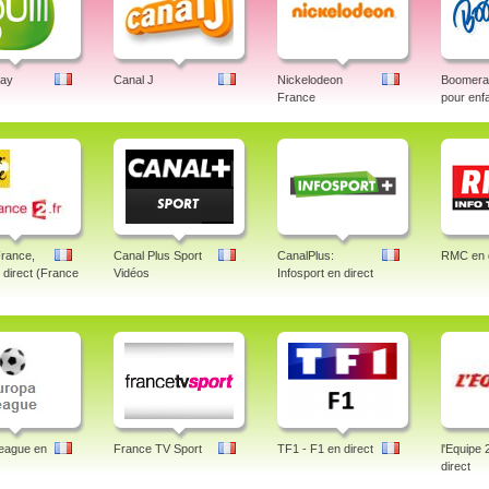
lay
Canal J
Nickelodeon
Boomeran
France
pour enf
France,
Canal Plus Sport
CanalPlus:
RMC en d
n direct (France
Vidéos
Infosport en direct
eague en
France TV Sport
TF1 - F1 en direct
l'Equipe 
direct