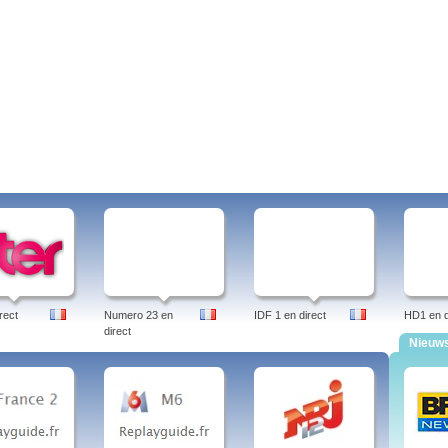
rect
rect
Numero 23 en
IDF 1 en direct
HD1 en d
direct
Nieuw