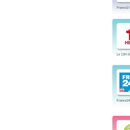
France2 
Le 13H (
France24 