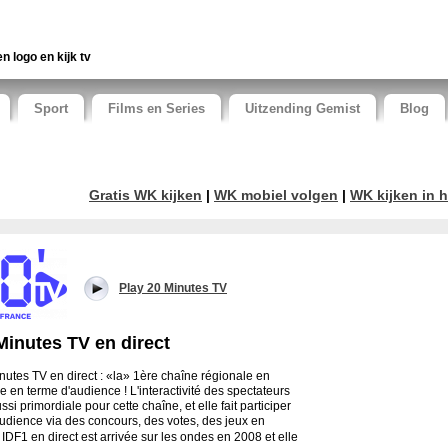
en logo en kijk tv
Sport
Films en Series
Uitzending Gemist
Blog
Gratis WK kijken
|
WK mobiel volgen
|
WK kijken in h
Play 20 Minutes TV
Minutes TV en direct
nutes TV en direct : «la» 1ère chaîne régionale en
e en terme d'audience ! L'interactivité des spectateurs
ssi primordiale pour cette chaîne, et elle fait participer
udience via des concours, des votes, des jeux en
.
IDF1 en direct est arrivée sur les ondes en 2008 et elle