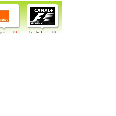
ports
F1 en direct