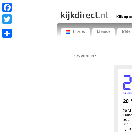
Facebook
Klik op e
Twitter
Live tv
Nieuws
Kids
Share
- advertentie -
20 
20 Mi
Franc
est au
son a
ligne