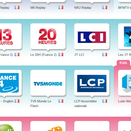
Replay
M6 Replay
NRJ Replay
BFMTV en
France 2)
Le 20H (France 2)
JT LCI
Les JT 
Kids
- English
TV5 Monde Le
LCP Assemblée
Ludo We
Flash
nationale