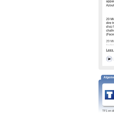
appar
Azoul
20 Mi
dire 
d'où l
chaîn
(Faceb
20 Mi
toute
Lees
Prog
Algem
Autr
Le JJ
Île-d
l'Amo
La Ph
Océan
TF1 en di
Flamb