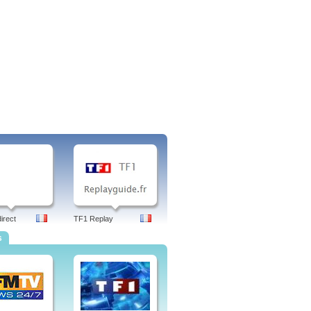
irect
TF1 Replay
s