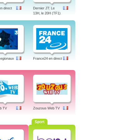
 direct
Dernier JT: Le
13H, le 20H (TF1)
Regionaux
France24 en direct
b TV
Zouzous Web TV
Sport