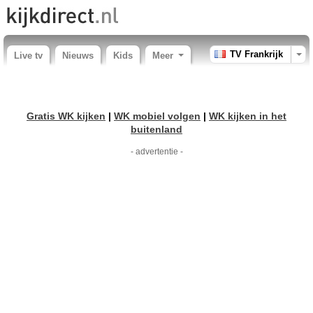
TV Frankrijk
Live tv
Nieuws
Kids
Meer
Gratis WK kijken
|
WK mobiel volgen
|
WK kijken in het
buitenland
- advertentie -