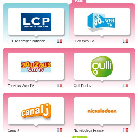
Kids
LCP Assemblée nationale
Ludo Web TV
Zouzous Web TV
Gulli Replay
Canal J
Nickelodeon France