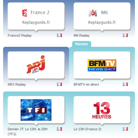
France2 Replay
M6 Replay
Nieuws
NRJ Replay
BFMTV en direct
Dernier JT: Le 13H, le 20H
Le 13H (France 2)
(TF1)