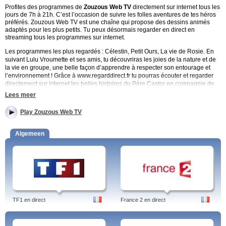
Profites des programmes de
Zouzous Web TV
directement sur internet tous les
jours de 7h à 21h. C’est l’occasion de suivre les folles aventures de tes héros
préférés. Zouzous Web TV est une chaîne qui propose des dessins animés
adaptés pour les plus petits. Tu peux désormais regarder en direct en
streaming tous les programmes sur internet.
Les programmes les plus regardés : Célestin, Petit Ours, La vie de Rosie.
En
suivant Lulu Vroumette et ses amis, tu découvriras les joies de la nature et de
la vie en groupe, une belle façon d’apprendre à respecter son entourage et
l’environnement ! Grâce à www.regarddirect.fr tu pourras écouter et regarder
directement sur internet les belles histoires du Père Castor en compagnie de
Câline, Grignote et Benjamin.
Lees meer
C’est aussi l’occasion de comprendre l’environnement qui t’entoure en
Play Zouzous Web TV
écoutant les recommandations du gentil fantôme Célestin qui te donnera des
conseils pour éviter les accidents à la maison ! Tu peux aussi suivre les
péripéties de Petit Ours ! En regardant en direct Art Zooka, tu apprendras à
Algemeen
bricoler et décorer de petits objets rigolos avec tes amis ! Tu pourras aussi
découvrir la vie quotidienne des insectes et petites bêtes en regardant
Minuscule.
Sur Zouzous, tu peux suivre gratuitement les aventures de tes héros préférés
en live et en streaming!
Zouzous Web TV
c’est aussi : La légende de Tatonka, Ava Riko Teo,
Grabouillon le chien un peu fou, Géronimo Stil Ton, pastilles, tatonka,
TF1 en direct
France 2 en direct
geronimo stilton, minuscule, ava riko teo, art zooka, trop la peche, Grignote et
Benjamin et Mouk.