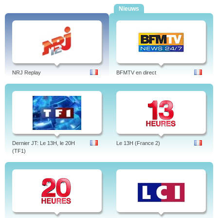
Nieuws
NRJ Replay
BFMTV en direct
Dernier JT: Le 13H, le 20H
Le 13H (France 2)
(TF1)