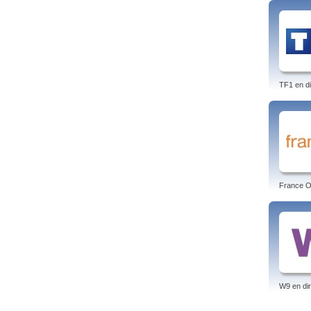
TF1 en di
France O 
W9 en dir