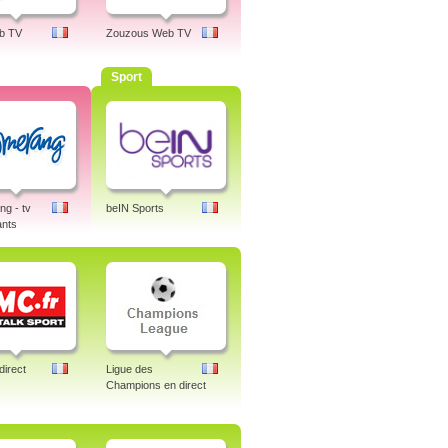
b TV
Zouzous Web TV
Sport
g - tv
beIN Sports
ants
irect
Ligue des
Champions en direct