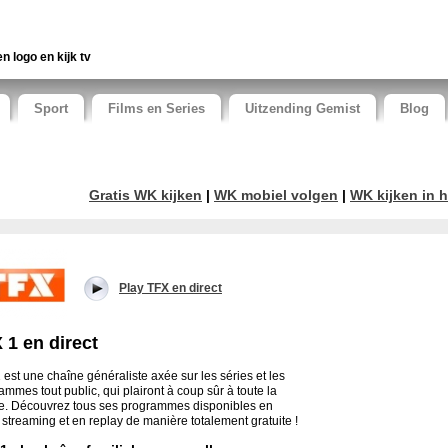
en logo en kijk tv
Sport
Films en Series
Uitzending Gemist
Blog
Gratis WK kijken
|
WK mobiel volgen
|
WK kijken in h
Play TFX en direct
 1 en direct
 est une chaîne généraliste axée sur les séries et les
ammes tout public, qui plairont à coup sûr à toute la
le. Découvrez tous ses programmes disponibles en
t streaming et en replay de manière totalement gratuite !