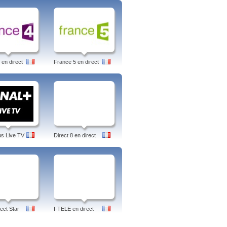
 en direct
France 5 en direct
us Live TV
Direct 8 en direct
ect Star
I-TELE en direct