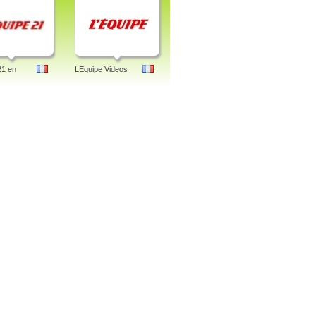
21 en
LEquipe Videos