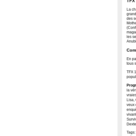
TFX 
La ch
grand
des s
Mothe
(Conf
magaz
les s
Anubi
Comm
En pa
tous 
TFX 1
popul
Prog
la vé
vraie
Lisa,
veux 
enquê
vivan
Survi
Dexte
Tags: