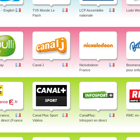
- English
TV5 Monde Le
LCP Assemblée
Ludo We
Flash
nationale
lay
Canal J
Nickelodeon
Boomeran
France
pour enf
France,
Canal Plus Sport
CanalPlus:
RMC en d
n direct (France
Vidéos
Infosport en direct