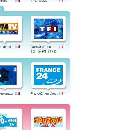
irect
TF1 Replay
s
 direct
Dernier JT: Le
13H, le 20H (TF1)
Regionaux
France24 en direct