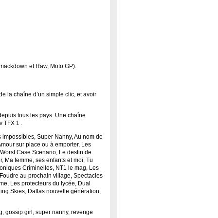
 Smackdown et Raw, Moto GP).
 la chaîne d’un simple clic, et avoir
depuis tous les pays.
Une chaîne
v TFX 1 .
s impossibles, Super Nanny, Au nom de
 Amour sur place ou à emporter, Les
, Worst Case Scenario, Le destin de
er, Ma femme, ses enfants et moi, Tu
oniques Criminelles, NT1 le mag, Les
Foudre au prochain village, Spectacles
me, Les protecteurs du lycée, Dual
ling Skies, Dallas nouvelle génération,
g, gossip girl, super nanny, revenge