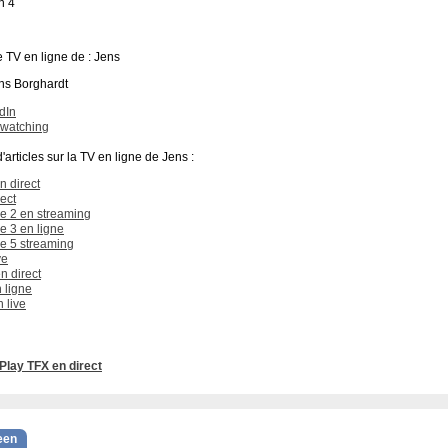
n 4
le TV en ligne de : Jens
dIn
watching
'articles sur la TV en ligne de Jens :
n direct
rect
e 2 en streaming
e 3 en ligne
e 5 streaming
ve
n direct
 ligne
 live
Play TFX en direct
een