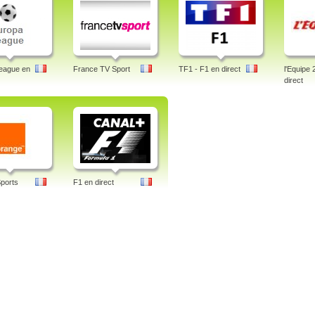
eague en
France TV Sport
TF1 - F1 en direct
l'Equipe 
direct
ports
F1 en direct