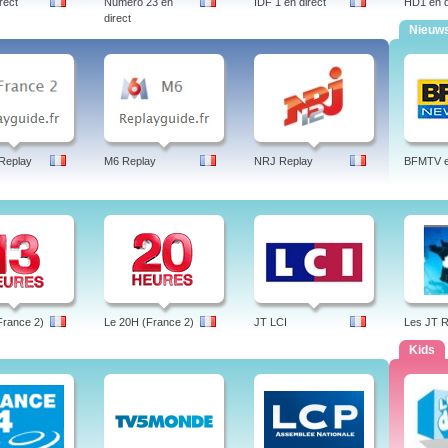
rect
Numero 23 en
IDF 1 en direct
HD1 en d
direct
Nieuw
Replay
M6 Replay
NRJ Replay
BFMTV en
France 2)
Le 20H (France 2)
JT LCI
Les JT 
Kids