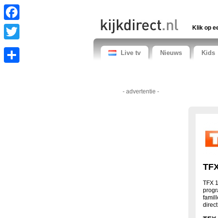
Facebook
Klik op e
Twitter
Live tv
Nieuws
Kids
Share
- advertentie -
TFX
TFX 1
progr
famil
direc