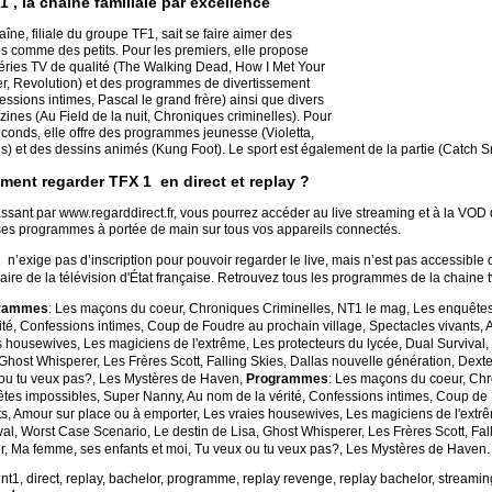
1 , la chaîne familiale par excellence
aîne, filiale du groupe TF1, sait se faire aimer des
s comme des petits. Pour les premiers, elle propose
éries TV de qualité (The Walking Dead, How I Met Your
r, Revolution) et des programmes de divertissement
essions intimes, Pascal le grand frère) ainsi que divers
ines (Au Field de la nuit, Chroniques criminelles). Pour
econds, elle offre des programmes jeunesse (Violetta,
s) et des dessins animés (Kung Foot). Le sport est également de la partie (Catch
ent regarder TFX 1 en direct et replay ?
ssant par www.regarddirect.fr, vous pourrez accéder au live streaming et à la VOD de
ses programmes à portée de main sur tous vos appareils connectés.
 n’exige pas d’inscription pour pouvoir regarder le live, mais n’est pas accessible 
aire de la télévision d'État française. Retrouvez tous les programmes de la chaine t
rammes
: Les maçons du coeur, Chroniques Criminelles, NT1 le mag, Les enquête
rité, Confessions intimes, Coup de Foudre au prochain village, Spectacles vivants,
s housewives, Les magiciens de l'extrême, Les protecteurs du lycée, Dual Survival
 Ghost Whisperer, Les Frères Scott, Falling Skies, Dallas nouvelle génération, Dext
ou tu veux pas?, Les Mystères de Haven,
Programmes
: Les maçons du coeur, Chr
tes impossibles, Super Nanny, Au nom de la vérité, Confessions intimes, Coup de 
ts, Amour sur place ou à emporter, Les vraies housewives, Les magiciens de l'extrê
val, Worst Case Scenario, Le destin de Lisa, Ghost Whisperer, Les Frères Scott, Fal
r, Ma femme, ses enfants et moi, Tu veux ou tu veux pas?, Les Mystères de Haven.
 nt1, direct, replay, bachelor, programme, replay revenge, replay bachelor, streamin