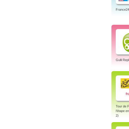
France24 
Gulli Rep
Tour de 
l'étape e
2)