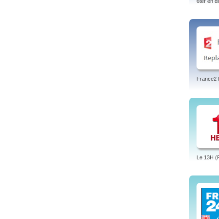
6ter en di
France2 
Le 13H (