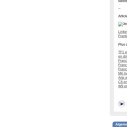
saiso
--
Artic
Linke
Frank
Plus d
TF1 e
en di
Franc
Franc
Franc
M6 li
Arte e
C8 en
W9 en
Algem