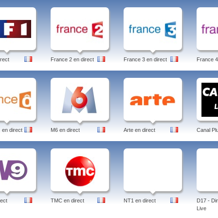
rect
France 2 en direct
France 3 en direct
France 4
en direct
M6 en direct
Arte en direct
Canal Pl
ect
TMC en direct
NT1 en direct
D17 - Dir
Live