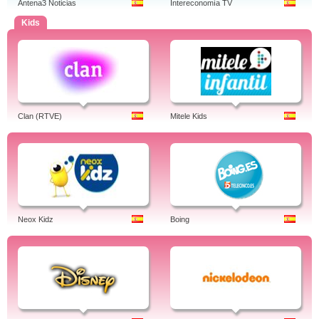
Antena3 Noticias
Intereconomía TV
Kids
Clan (RTVE)
Mitele Kids
Neox Kidz
Boing