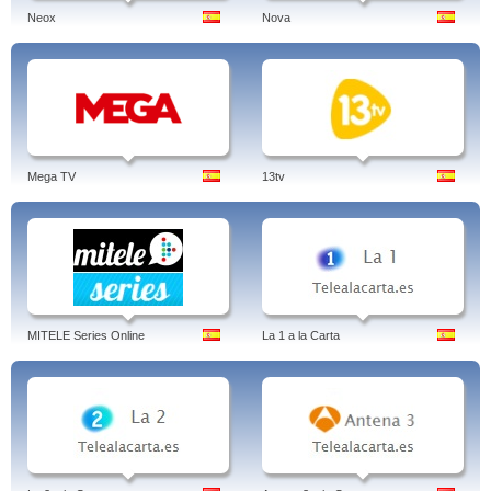
Neox
Nova
Mega TV
13tv
MITELE Series Online
La 1 a la Carta