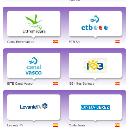
Canaria
Canal Extremadura
ETB Sat
EITB Canal Vasco
IB3 - Illes Barlears
Levante TV
Onda Jerez