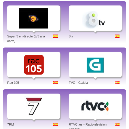
Super 3 en directe (tv3 a la
8tv
carta)
Rac 105
TVG - Galicia
7RM
RTVC .es - Radiotelevisión