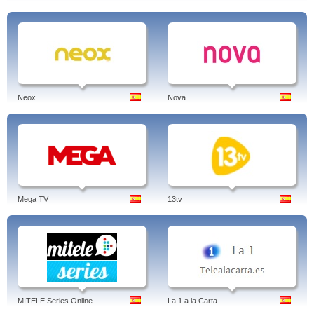
Neox
Nova
Mega TV
13tv
MITELE Series Online
La 1 a la Carta