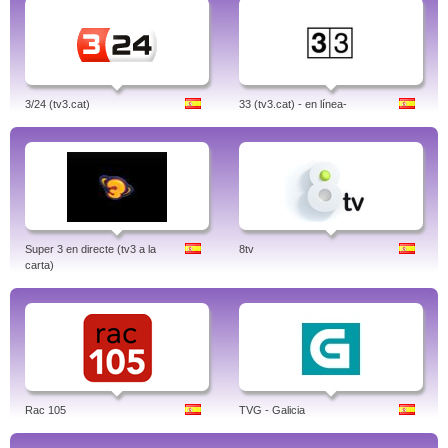
3/24 (tv3.cat)
33 (tv3.cat) - en línea-
Super 3 en directe (tv3 a la
8tv
carta)
Rac 105
TVG - Galicia