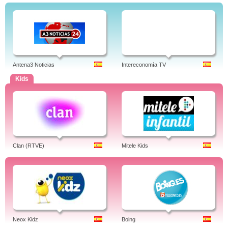
Antena3 Noticias
Intereconomía TV
Kids
Clan (RTVE)
Mitele Kids
Neox Kidz
Boing