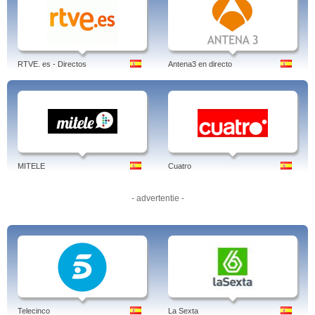
RTVE. es - Directos
Antena3 en directo
MITELE
Cuatro
- advertentie -
Telecinco
La Sexta