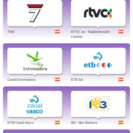
7RM
RTVC .es - Radiotelevisión
Canaria
Canal Extremadura
ETB Sat
EITB Canal Vasco
IB3 - Illes Barlears