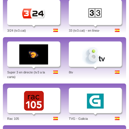
3/24 (tv3.cat)
33 (tv3.cat) - en línea-
Super 3 en directe (tv3 a la
8tv
carta)
Rac 105
TVG - Galicia