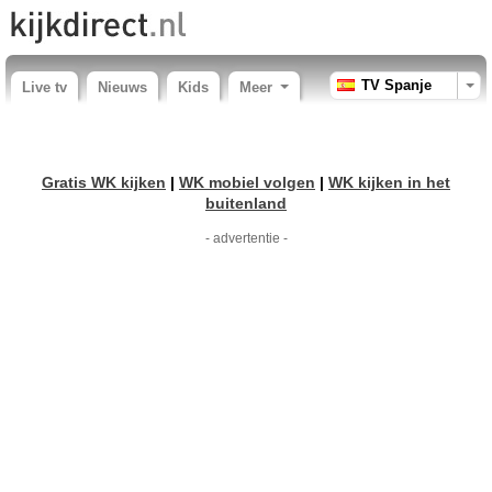
TV Spanje
Live tv
Nieuws
Kids
Meer
Gratis WK kijken
|
WK mobiel volgen
|
WK kijken in het
buitenland
- advertentie -