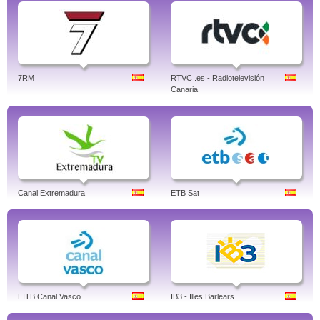
7RM
RTVC .es - Radiotelevisión
Canaria
Canal Extremadura
ETB Sat
EITB Canal Vasco
IB3 - Illes Barlears