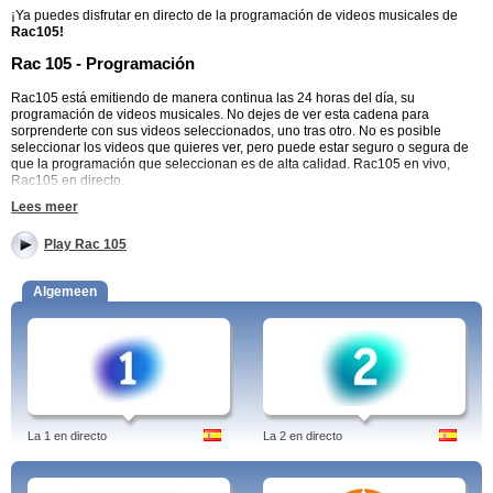
¡Ya puedes disfrutar en directo de la programación de videos musicales de
Rac105!
Rac 105 - Programación
Rac105 está emitiendo de manera continua las 24 horas del día, su
programación de videos musicales. No dejes de ver esta cadena para
sorprenderte con sus videos seleccionados, uno tras otro. No es posible
seleccionar los videos que quieres ver, pero puede estar seguro o segura de
que la programación que seleccionan es de alta calidad. Rac105 en vivo,
Rac105 en directo.
Lees meer
Rac105, una de las mejores opciones para, además de escuchar música, ver
los videos musicales de tus artistas favoritos. La programación musical es muy
Play Rac 105
variada, por lo que en algún momento del día, todo el mundo encontrará el
video clip que más le guste. Además, que la programación esté activa las 24
horas del día y te sorprenda con un video tras otro le da un toque de misterio y
Algemeen
diversión muy recomendable. Rac105 streaming.
Historia.
RAC 105 TV
, antiguamente conocido como 105TV es un canal
musical privado de Cataluña. Pertenece al Grupo Godó y comparte mux con
8tv, Barça TV y Estil9. Rac 105. Es un canal que emite videoclips de música
actual y grandes éxitos. Comenzó sus emisiones el 9 de febrero de 2008 con
el videoclip Video Killed the Radio Star del grupo inglés The Buggles. Este
videoclip fue el elegido para inaugurar la televisión internacional MTV. Rac105
online.
La 1 en directo
La 2 en directo
Tags: rac 105, tv, online, rac105, girona, directe, canciones, tarragona, radio,
lleida, vic, en directe