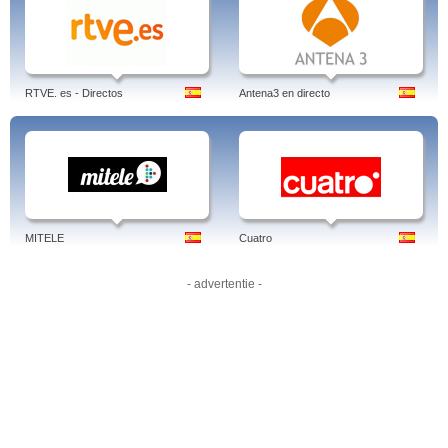
Author: Jens Borghardt
Linked-in
RTVE. es - Directos
Antena3 en directo
MITELE
Cuatro
- advertentie -