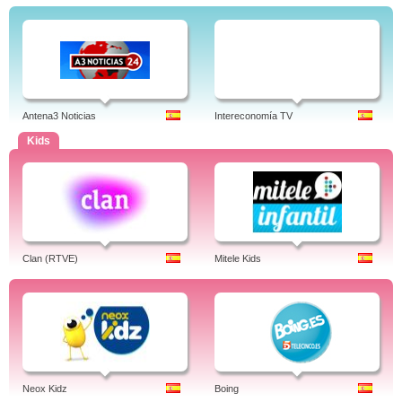
Antena3 Noticias
Intereconomía TV
Kids
Clan (RTVE)
Mitele Kids
Neox Kidz
Boing