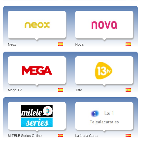
Neox
Nova
Mega TV
13tv
MITELE Series Online
La 1 a la Carta