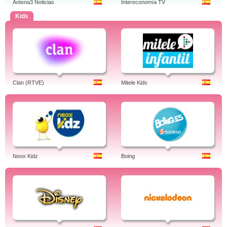
Antena3 Noticias
Intereconomía TV
Kids
Clan (RTVE)
Mitele Kids
Neox Kidz
Boing