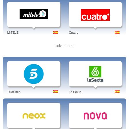
sinónimo de risas y buen humor y es que este programa satírico deportivo ha
hecho reír a miles de aficionados culés durante cuatro temporadas y
continuará en antena a la vista de la gran acogida que ha tenido siempre.
Esport3 online, Esport TV3 streaming.
MITELE
Cuatro
- advertentie -
Telecinco
La Sexta