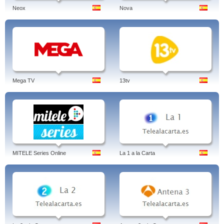
Neox
Nova
Mega TV
13tv
MITELE Series Online
La 1 a la Carta