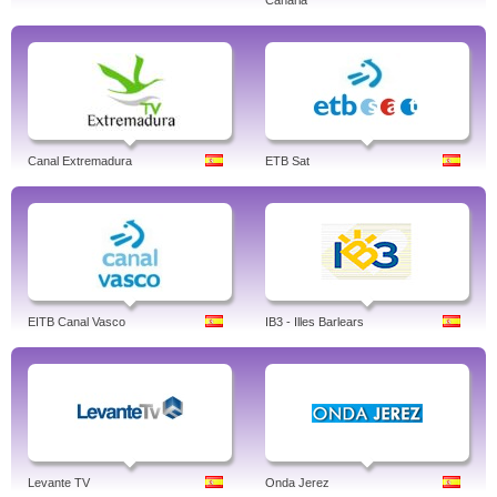
Canaria
Canal Extremadura
ETB Sat
EITB Canal Vasco
IB3 - Illes Barlears
Levante TV
Onda Jerez