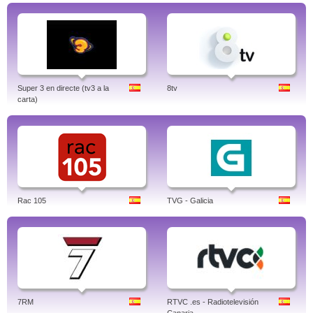
Super 3 en directe (tv3 a la
8tv
carta)
Rac 105
TVG - Galicia
7RM
RTVC .es - Radiotelevisión