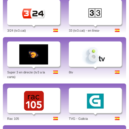
3/24 (tv3.cat)
33 (tv3.cat) - en línea-
Super 3 en directe (tv3 a la
8tv
carta)
Rac 105
TVG - Galicia