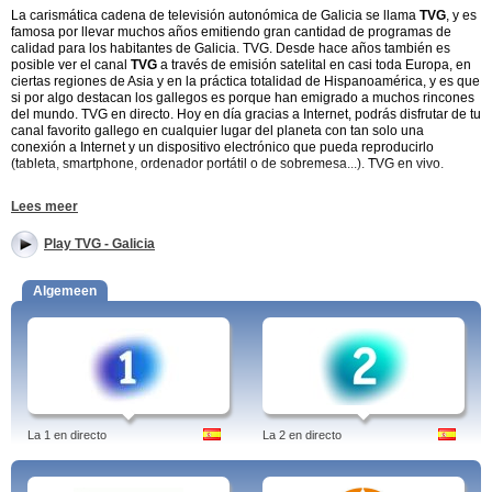
La carismática cadena de televisión autonómica de Galicia se llama
TVG
, y es
famosa por llevar muchos años emitiendo gran cantidad de programas de
calidad para los habitantes de Galicia. TVG. Desde hace años también es
posible ver el canal
TVG
a través de emisión satelital en casi toda Europa, en
ciertas regiones de Asia y en la práctica totalidad de Hispanoamérica, y es que
si por algo destacan los gallegos es porque han emigrado a muchos rincones
del mundo. TVG en directo. Hoy en día gracias a Internet, podrás disfrutar de tu
canal favorito gallego en cualquier lugar del planeta con tan solo una
conexión a Internet y un dispositivo electrónico que pueda reproducirlo
(tableta, smartphone, ordenador portátil o de sobremesa...). TVG en vivo.
Teledirecto.es quiere seguir ofreciendo canales de calidad y ha incluido el
Lees meer
enlace a la página de
TVG
para que lo vivas y disfrutes en directo desde
cualquier lugar del mundo con un streaming de calidad.
Play TVG - Galicia
TVG - Escoba! y Matalobos, dos grandes programas
Algemeen
Dentro de la variada programación de la televisión autonómica de Galicia TVG
hay muchos programas que destacan por su calidad y algunos por la
originalidad de su planteamiento. TVG. Entre ellos el programa “Escoba!” es
una comedia de situación 100% gallega en el que las protagonistas son cinco
mujeres que se reúnen en el centro cultural de una ciudad para jugar a las
cartas, concretamente a la escoba. Y el otro programa que destaca, también
de producción propia es “Matalobos”, una novela como las de antes, y cuyo
título viene de un clan familiar que vive en Sardiñeira, un pueblo de la costa de
Galicia, donde suceden todo tipo de situaciones de intriga y pasión. TVG en
La 1 en directo
La 2 en directo
directo.
TVG - Otro progama a destacar