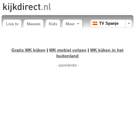
TV Spanje
Live tv
Nieuws
Kids
Meer
Gratis WK kijken
|
WK mobiel volgen
|
WK kijken in het
buitenland
- advertentie -