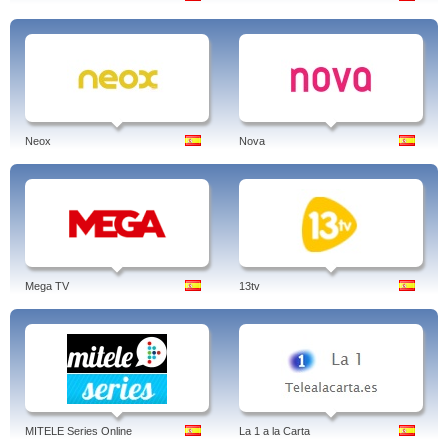
Neox
Nova
Mega TV
13tv
MITELE Series Online
La 1 a la Carta