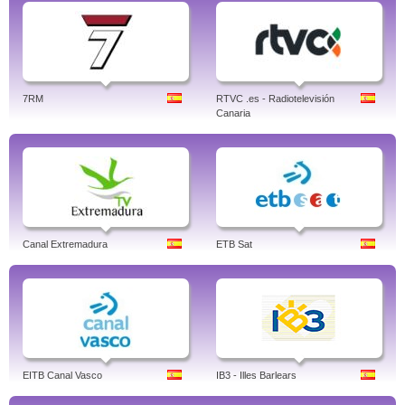
7RM
RTVC .es - Radiotelevisión
Canaria
Canal Extremadura
ETB Sat
EITB Canal Vasco
IB3 - Illes Barlears