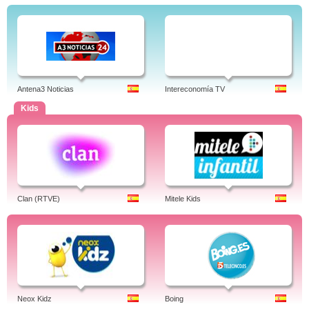
Antena3 Noticias
Intereconomía TV
Kids
Clan (RTVE)
Mitele Kids
Neox Kidz
Boing