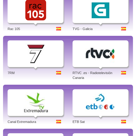
Rac 105
TVG - Galicia
7RM
RTVC .es - Radiotelevisión
Canaria
Canal Extremadura
ETB Sat