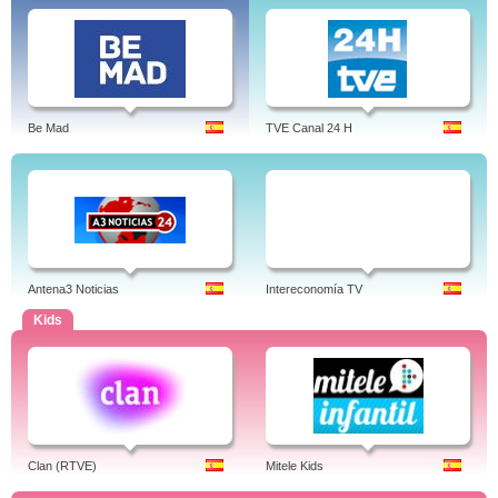
Be Mad
TVE Canal 24 H
Antena3 Noticias
Intereconomía TV
Kids
Clan (RTVE)
Mitele Kids