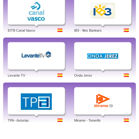
EITB Canal Vasco
IB3 - Illes Barlears
Levante TV
Onda Jerez
TPA - Asturias
Mirame - Tenerife