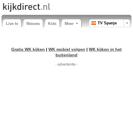
TV Spanje
Live tv
Nieuws
Kids
Meer
Gratis WK kijken
|
WK mobiel volgen
|
WK kijken in het
buitenland
- advertentie -