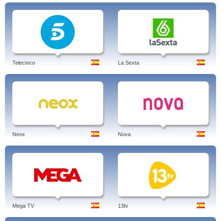
Telecinco
La Sexta
Neox
Nova
Mega TV
13tv