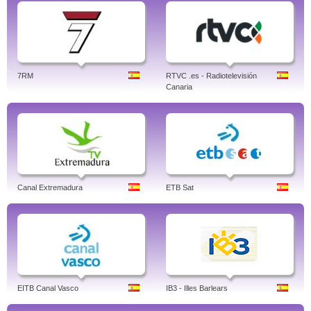
7RM
RTVC .es - Radiotelevisión
Canaria
Canal Extremadura
ETB Sat
EITB Canal Vasco
IB3 - Illes Barlears