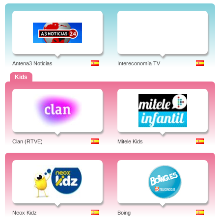
Antena3 Noticias
Intereconomía TV
Kids
Clan (RTVE)
Mitele Kids
Neox Kidz
Boing