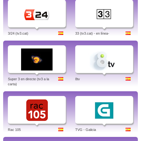
3/24 (tv3.cat)
33 (tv3.cat) - en línea-
Super 3 en directe (tv3 a la
8tv
carta)
Rac 105
TVG - Galicia