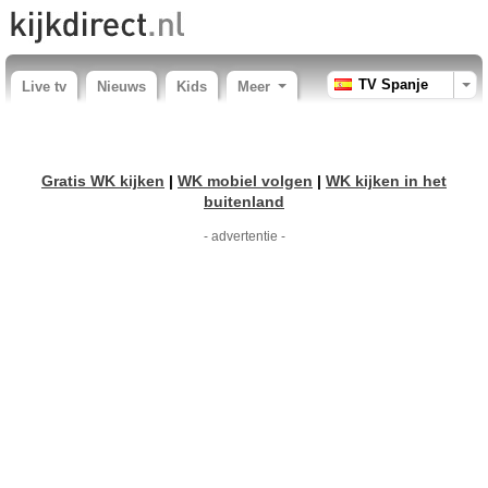
TV Spanje
Live tv
Nieuws
Kids
Meer
Gratis WK kijken
|
WK mobiel volgen
|
WK kijken in het
buitenland
- advertentie -