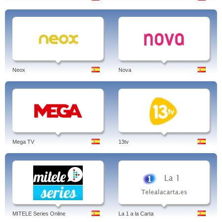
Neox
Nova
Mega TV
13tv
MITELE Series Online
La 1 a la Carta