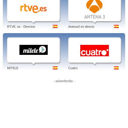
Ya no hace falta que estés sentado delante de tu televisor porque ahora
simplemente conectándote a la web de Teledirecto.es, en la sección deportes,
podrás acceder a la web del canal Moto GP; ya estés con tu portátil o con tu
tablet o con tu smartphone, tan solo necesitarás una conexión de datos para
contemplar en directo los mejores campeonatos de motociclismo. Moto GP en
directo. Todo ello con una calidad de imagen y sonido excepcional, porque el
RTVE. es - Directos
Antena3 en directo
canal de Moto GP utiliza la misma plataforma que MiTele, propiedad de
Telecinco, y eso lo notarás por la calidad de las retransmisiones. Además de
los comentarios de Marcos Rocha, el canal cuenta con la participación de la
periodista Lara Álvarez que se encarga de entrevistar a los mecánicos de las
diferentes escuderías, a los familiares de los pilotos además de ofrecernos las
historias más personales de este apasionante mundo. Moto GP en vivo.
Tags: motogp, online, horario, directo, telecinco, calendario, streaming,
sopcast, clasificacion, gratis, hoy
MITELE
Cuatro
Author: Jens Borghardt
- advertentie -
Linked-in