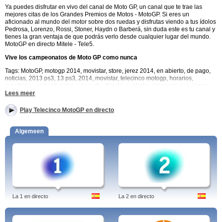
Ya puedes disfrutar en vivo del canal de Moto GP, un canal que te trae las
mejores citas de los Grandes Premios de Motos - MotoGP. Si eres un
aficionado al mundo del motor sobre dos ruedas y disfrutas viendo a tus ídolos
Pedrosa, Lorenzo, Rossi, Stoner, Haydn o Barberá, sin duda este es tu canal y
tienes la gran ventaja de que podrás verlo desde cualquier lugar del mundo.
MotoGP en directo Mitele - Tele5.
Vive los campeonatos de Moto GP como nunca
Tags: MotoGP, motogp 2014, movistar, store, jerez 2014, en abierto, de pago,
noticias, 2013 ps3, 13 ps3, 2014, movistar, telecinco motogp, horarios,
repeticion,, comentaristas, a la carta, directo, australia, programacion, japon,
entrenamientos, ver carrera, carrera completa, 2013, qatar, indianapolis,
Lees meer
equipo, en diferido, mitele, tele5, motogp en directo, moto gp en vivo, MotoGP.
Play Telecinco MotoGP en directo
No te conformes solo con la Moto GP
Algemeen
Una de las principales características del canal de Moto GP es que además de
poder ver en vivo los campeonatos de Moto GP también se retransmiten en
directo los campeonatos de Moto 2 y Moto 3, así nada te impedirá poder
observar de cerca la evolución de otros pilotos con una gran proyección de
futuro como Marc Márquez, Pol Espargaró, Toni Elías o Luis Salom. Telecinco
ha apostado de verdad por el mundo del motociclismo y gracias a
Teledirecto.es y al canal Moto GP, disfrutarás de verdad de cada una de las
carreras. Motogp en directo.
La 1 en directo
La 2 en directo
Moto GP - El mundo del motociclismo allí donde estés