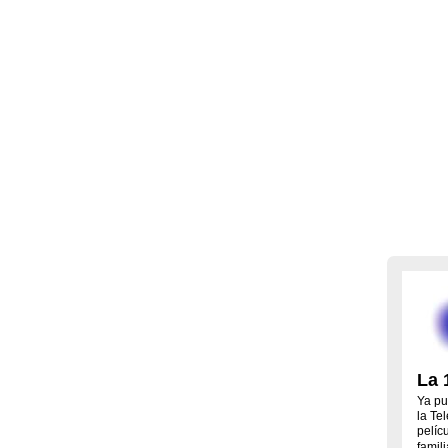
La 
Ya pu
la Te
pelíc
famil