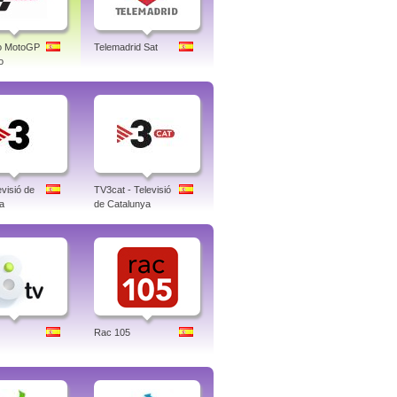
co MotoGP
Telemadrid Sat
o
visió de
TV3cat - Televisió
a
de Catalunya
Rac 105