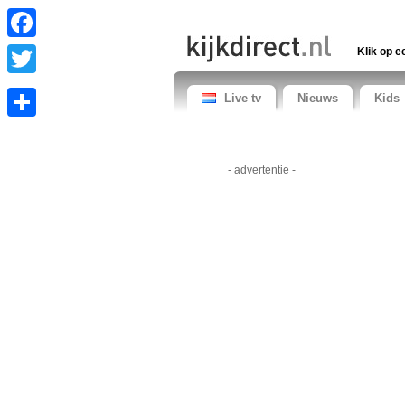
Facebook
Klik op e
Twitter
Live tv
Nieuws
Kids
Share
- advertentie -