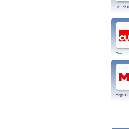
La 1 en d
Cuatro
Mega TV