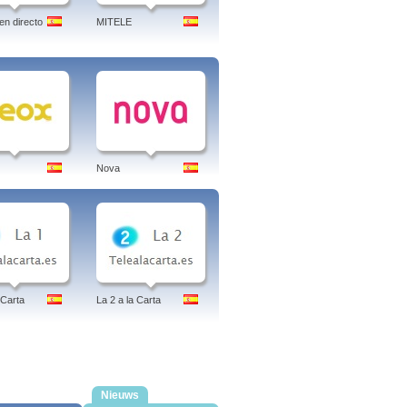
en directo
MITELE
Nova
 Carta
La 2 a la Carta
Nieuws