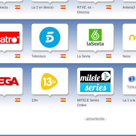
irecto
La 2 en directo
RTVE. es -
Antena3 
Directos
Telecinco
La Sexta
Neox
13tv
MITELE Series
La 1 a la
Online
- advertentie -