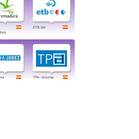
ETB Sat
dura
rez
TPA - Asturias