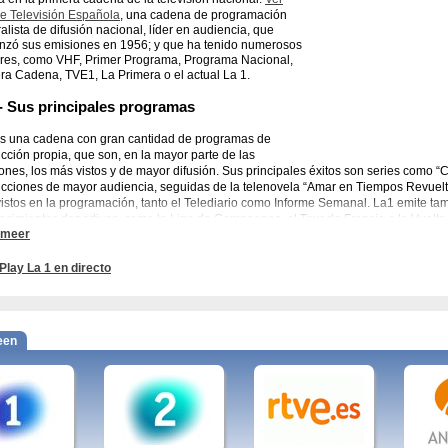
e Televisión Española
, una cadena de programación
alista de difusión nacional, líder en audiencia, que
zó sus emisiones en 1956; y que ha tenido numerosos
es, como VHF, Primer Programa, Programa Nacional,
ra Cadena, TVE1, La Primera o el actual La 1.
- Sus principales programas
s una cadena con gran cantidad de programas de
cción propia, que son, en la mayor parte de las
ones, los más vistos y de mayor difusión. Sus principales éxitos son series como 
cciones de mayor audiencia, seguidas de la telenovela “Amar en Tiempos Revuelt
istos en la programación, tanto el Telediario como Informe Semanal.
La1 emite tam
ecimientos deportivos, como la Liga de Campeones, el Tour de Francia o la Vuelta
 meer
 Programas: La mañana de La 1, España Directo, Españoles en el mundo, Destin
lidad, Informe Semanal, 14 de abril. La República, Amar en tiempos revueltos, C
Play La 1 en directo
 Soy tu dueña.
adena imprescindible, un clásico. Normalmente emite las películas de mayor éxito
nos. Además, para los amantes de las producciones españolas, es el canal perfect
ad.
een
mira en directo
esta cadena de televisión nacional. La 1 de TVE, en directo. Ver tele 
la 1, en directo, programacion, la 13 tv, la 100, la 11, la 13 14, la 10, guerra mundial