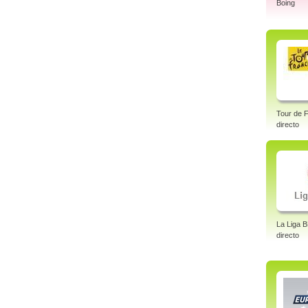
Boing
Tour de F
directo
La Liga 
directo