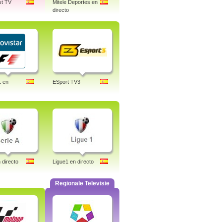
st TV
Mitele Deportes en
directo
1 en
ESport TV3
 directo
Ligue1 en directo
Regionale Televisie