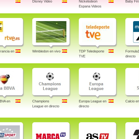
Disney Video
Nickelodeon
Baby Fir
Espana Videos
rancia en
Wimbledon en vivo
TDP Teledeporte
Formula
TVE
directo
BBVA en
Champions
Europa League en
Calcio en
League en directo
directo