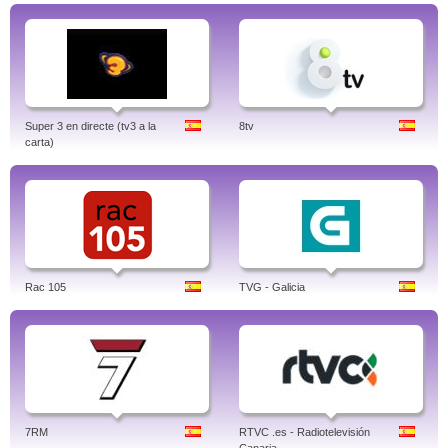
Super 3 en directe (tv3 a la
8tv
carta)
Rac 105
TVG - Galicia
7RM
RTVC .es - Radiotelevisión