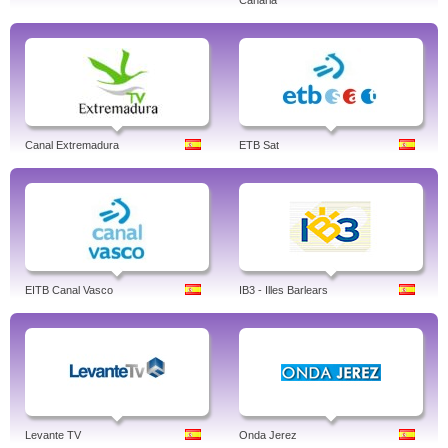
Canaria
Canal Extremadura
ETB Sat
EITB Canal Vasco
IB3 - Illes Barlears
Levante TV
Onda Jerez