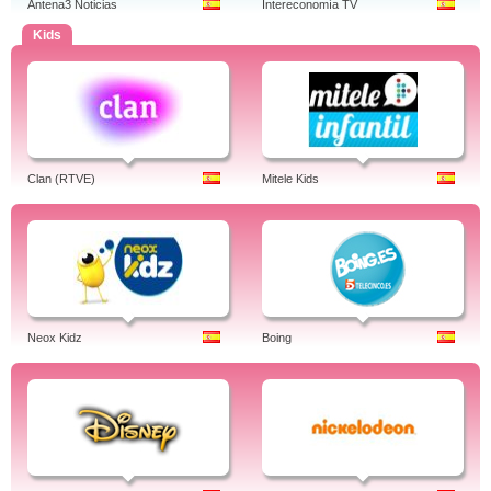
Antena3 Noticias
Intereconomía TV
Kids
Clan (RTVE)
Mitele Kids
Neox Kidz
Boing