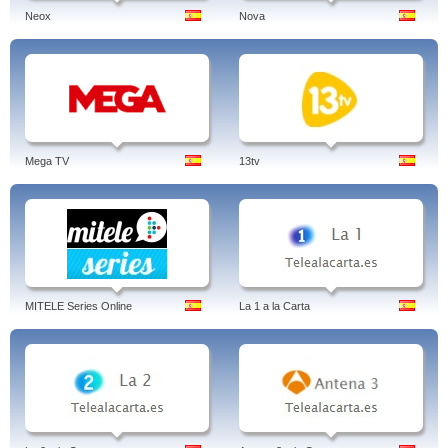
Neox
Nova
Mega TV
13tv
MITELE Series Online
La 1 a la Carta