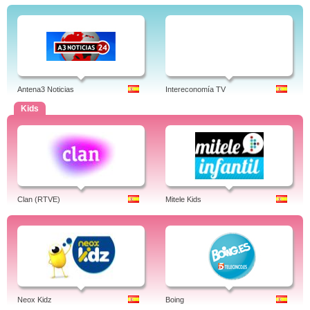
Antena3 Noticias
Intereconomía TV
Kids
Clan (RTVE)
Mitele Kids
Neox Kidz
Boing