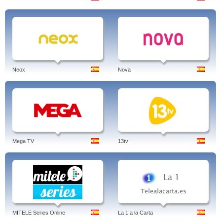
Neox
Nova
Mega TV
13tv
MITELE Series Online
La 1 a la Carta