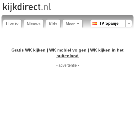
TV Spanje
Live tv
Nieuws
Kids
Meer
Gratis WK kijken
|
WK mobiel volgen
|
WK kijken in het
buitenland
- advertentie -