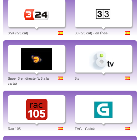
3/24 (tv3.cat)
33 (tv3.cat) - en línea-
Super 3 en directe (tv3 a la
8tv
carta)
Rac 105
TVG - Galicia