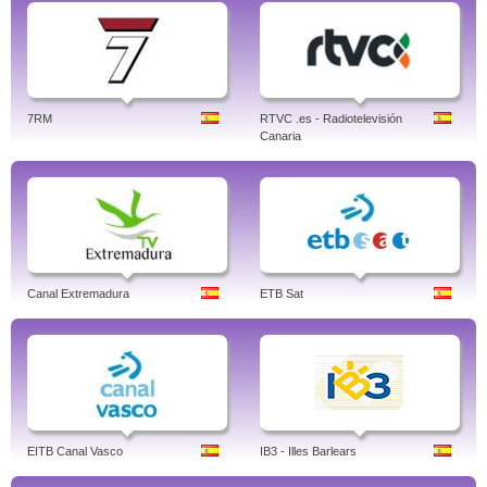
7RM
RTVC .es - Radiotelevisión
Canaria
Canal Extremadura
ETB Sat
EITB Canal Vasco
IB3 - Illes Barlears