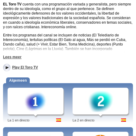
EL Toro TV
cuenta con una programación variada y generalista, pero siempre
dentro de su ideología, como el grupo al que pertenece. Se definen
ideológicamente defensores de los valores occidentales, la libertad de
expresión y los valores tradicionales de la sociedad española. Se consideran
en cuando a ideología económica liberales, conservadores en temas sociales,
y con raíces cristianas. Intereconomía online.
Entre los programas del canal se incluyen de noticias (El Telediario de
Intereconomía), tertulias políticas (El Gato al agua, Más se perdió en Cuba,
Dando caña), salud (+ Vivir, Estar Bien, Toma Medicina), deportes (Punto
pelota), Cine (Lágrimas en la Lluvia). También se han incorporado
documentales (España en la Memoria), Investigación y cine. Intereconomía
Lees meer
streaming.
Tags: el toro tv, intereconomía, radio, energía, el gato al agua, wikipedia, tv el
Play El Toro TV
gato al agua, salamanca, madrid, fm, granada, tv
Algemeen
Author: Jens Borghardt
Linked-in
La 1 en directo
La 2 en directo