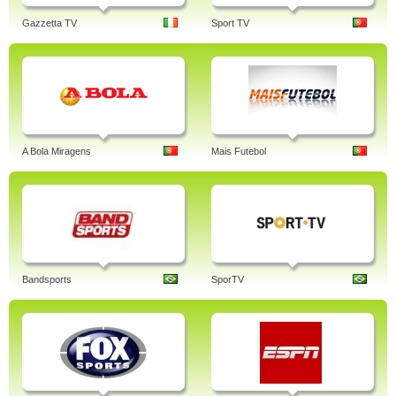
Gazzetta TV
Sport TV
A Bola Miragens
Mais Futebol
Bandsports
SporTV