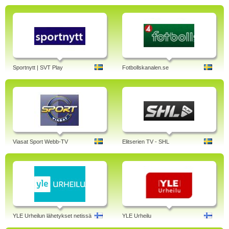
Sportnytt | SVT Play
Fotbollskanalen.se
Viasat Sport Webb-TV
Elitserien TV - SHL
YLE Urheilun lähetykset netissä
YLE Urheilu