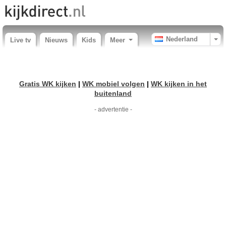
Nederland
Live tv
Nieuws
Kids
Meer
Gratis WK kijken
|
WK mobiel volgen
|
WK kijken in het
buitenland
- advertentie -