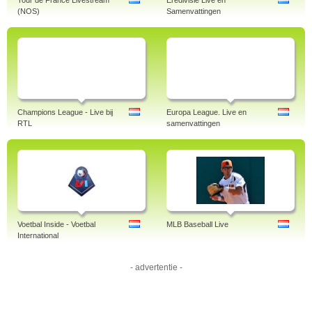
Tour de France Livestream
Eredivisie Live en
(NOS)
Samenvattingen
Champions League - Live bij
Europa League. Live en
RTL
samenvattingen
Voetbal Inside - Voetbal
MLB Baseball Live
International
- advertentie -