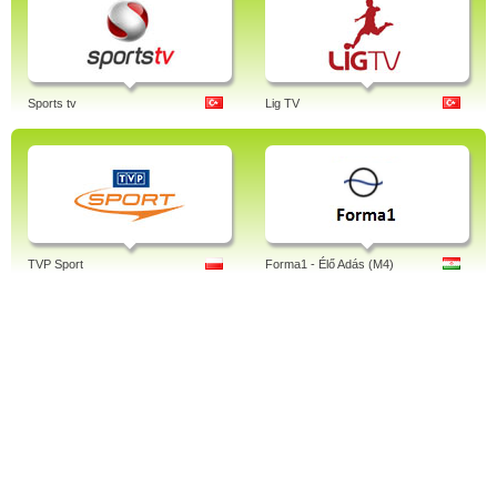
Sports tv
Lig TV
TVP Sport
Forma1 - Élő Adás (M4)