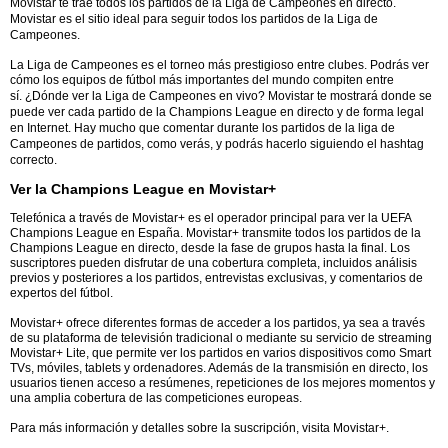
Movistar te trae todos los partidos de la Liga de Campeones en directo.
Movistar es el sitio ideal para seguir todos los partidos de la Liga de
Campeones.
La Liga de Campeones es el torneo más prestigioso entre clubes. Podrás ver
cómo los equipos de fútbol más importantes del mundo compiten entre
sí.
¿Dónde ver la Liga de Campeones en vivo? Movistar te mostrará donde se
puede ver cada partido de la Champions League en directo y de forma legal
en Internet.
Hay mucho que comentar durante los partidos de la liga de
Campeones de partidos, como verás, y podrás hacerlo siguiendo el hashtag
correcto.
Ver la Champions League en Movistar+
Telefónica a través de Movistar+ es el operador principal para ver la UEFA
Champions League en España. Movistar+ transmite todos los partidos de la
Champions League en directo, desde la fase de grupos hasta la final. Los
suscriptores pueden disfrutar de una cobertura completa, incluidos análisis
previos y posteriores a los partidos, entrevistas exclusivas, y comentarios de
expertos del fútbol.
Movistar+ ofrece diferentes formas de acceder a los partidos, ya sea a través
de su plataforma de televisión tradicional o mediante su servicio de streaming
Movistar+ Lite, que permite ver los partidos en varios dispositivos como Smart
TVs, móviles, tablets y ordenadores. Además de la transmisión en directo, los
usuarios tienen acceso a resúmenes, repeticiones de los mejores momentos y
una amplia cobertura de las competiciones europeas.
Para más información y detalles sobre la suscripción, visita Movistar+.