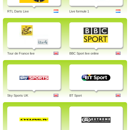
RTL Darts Live
Live formule 1
Tour de France live
BBC Sport live online
Sky Sports UK
BT Sport