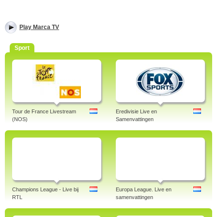
Play Marca TV
Sport
Tour de France Livestream
Eredivisie Live en
(NOS)
Samenvattingen
Champions League - Live bij
Europa League. Live en
RTL
samenvattingen