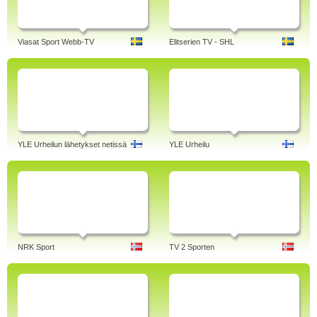
Viasat Sport Webb-TV
Elitserien TV - SHL
YLE Urheilun lähetykset netissä
YLE Urheilu
NRK Sport
TV 2 Sporten