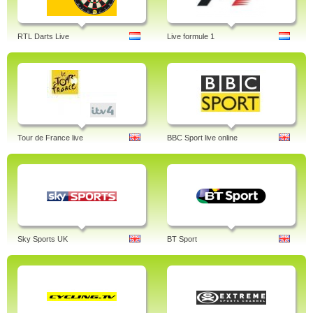
RTL Darts Live
Live formule 1
Tour de France live
BBC Sport live online
Sky Sports UK
BT Sport