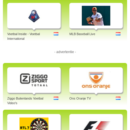
Voetbal Inside - Voetbal
MLB Baseball Live
International
- advertentie -
Ziggo Buitenlands Voetbal
Ons Oranje TV
Video's