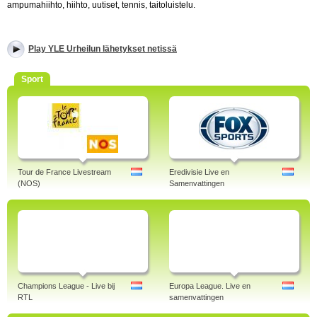
ampumahiihto, hiihto, uutiset, tennis, taitoluistelu.
Play YLE Urheilun lähetykset netissä
Sport
Tour de France Livestream
Eredivisie Live en
(NOS)
Samenvattingen
Champions League - Live bij
Europa League. Live en
RTL
samenvattingen