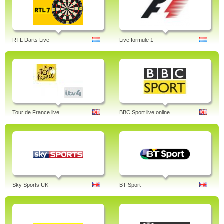
RTL Darts Live
Live formule 1
Tour de France live
BBC Sport live online
Sky Sports UK
BT Sport