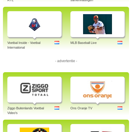
RTL
samenvattingen
Voetbal Inside - Voetbal
MLB Baseball Live
International
- advertentie -
Ziggo Buitenlands Voetbal
Ons Oranje TV
Video's