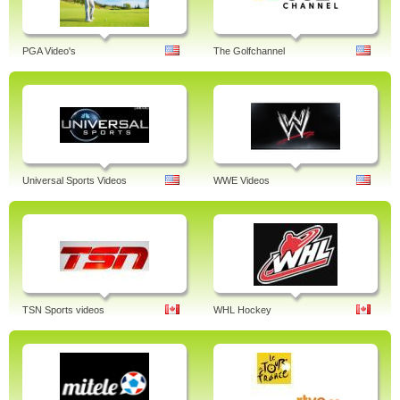
PGA Video's
The Golfchannel
Universal Sports Videos
WWE Videos
TSN Sports videos
WHL Hockey