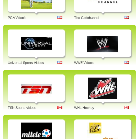
PGA Video's
The Golfchannel
Universal Sports Videos
WWE Videos
TSN Sports videos
WHL Hockey