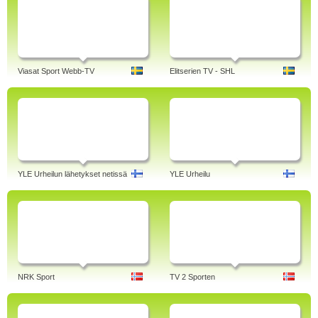
Viasat Sport Webb-TV
Elitserien TV - SHL
YLE Urheilun lähetykset netissä
YLE Urheilu
NRK Sport
TV 2 Sporten