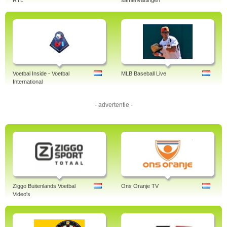
RTL
samenvattingen
espn, brasil, português.
Voetbal Inside - Voetbal
MLB Baseball Live
International
- advertentie -
Ziggo Buitenlands Voetbal
Ons Oranje TV
Video's