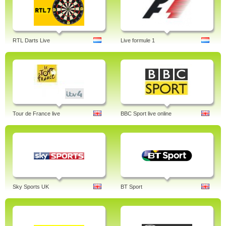
RTL Darts Live
Live formule 1
Tour de France live
BBC Sport live online
Sky Sports UK
BT Sport