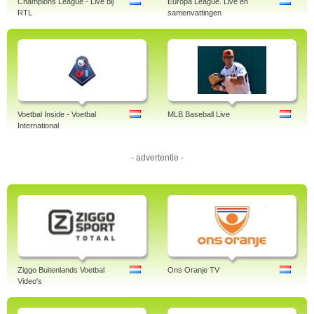
Champions League - Live bij
Europa League. Live en
RTL
samenvattingen
Voetbal Inside - Voetbal
MLB Baseball Live
International
- advertentie -
Ziggo Buitenlands Voetbal
Ons Oranje TV
Video's