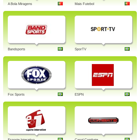
A Bola Miragens
Mais Futebol
Bandsports
SporTV
Fox Sports
ESPN
Esporte Interativo
Canal Combate