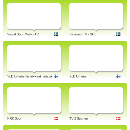
Viasat Sport Webb-TV
Elitserien TV - SHL
YLE Urheilun lähetykset netissä
YLE Urheilu
NRK Sport
TV 2 Sporten