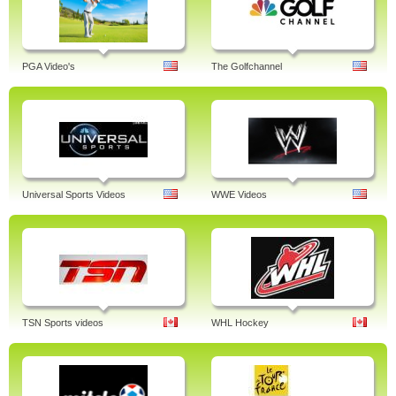
PGA Video's
The Golfchannel
Universal Sports Videos
WWE Videos
TSN Sports videos
WHL Hockey