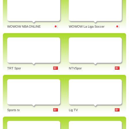
WOWOW NBA ONLINE
WOWOW La Liga Soccer
TRT Spor
NTVSpor
Sports tv
Lig TV