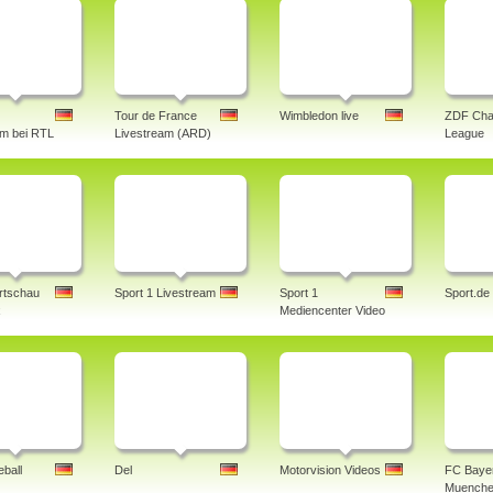
Tour de France
Wimbledon live
ZDF Cha
am bei RTL
Livestream (ARD)
League
rtschau
Sport 1 Livestream
Sport 1
Sport.de
x
Mediencenter Video
ball
Del
Motorvision Videos
FC Baye
Muenche