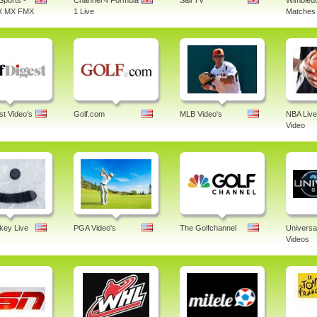
Sports -
Channel 4 Formula
Sail TV
Wimbledo
X MX FMX
1 Live
Matches 
st Video's
Golf.com
MLB Video's
NBA Live
Video
ey Live
PGA Video's
The Golfchannel
Universa
Videos