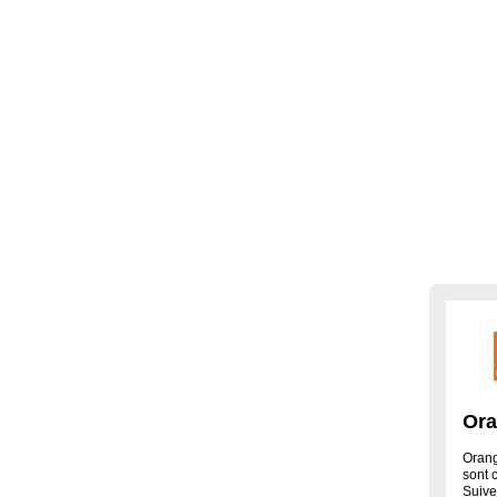
Ora
Orang
sont 
Suive