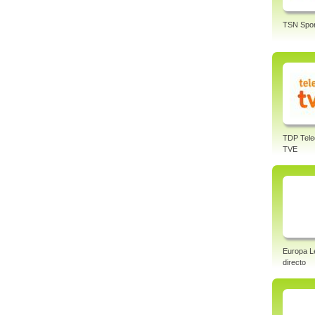
TSN Spor
TDP Tele
TVE
Europa L
directo