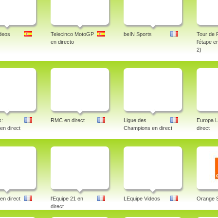
deos
Telecinco MotoGP
beIN Sports
Tour de 
en directo
l'étape e
2)
s:
RMC en direct
Ligue des
Europa 
 en direct
Champions en direct
direct
en direct
l'Equipe 21 en
LEquipe Videos
Orange 
direct