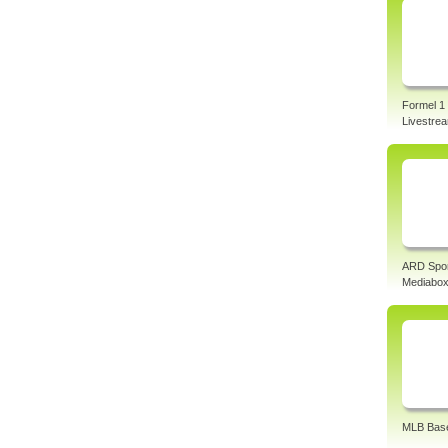
Formel 1
Livestre
ARD Spo
Mediabo
MLB Base