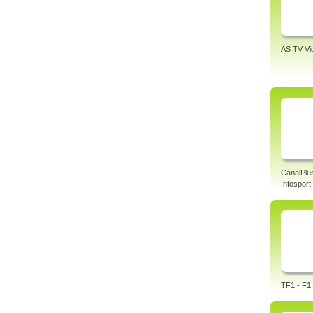
AS TV Vi
CanalPlu
Infosport
TF1 - F1 