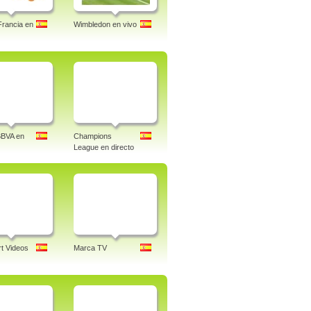
Francia en
Wimbledon en vivo
BBVA en
Champions
League en directo
t Videos
Marca TV