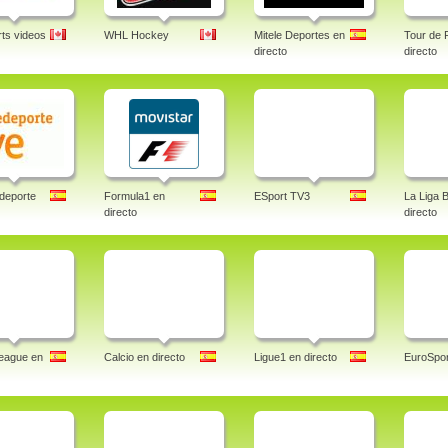
ts videos
WHL Hockey
Mitele Deportes en
Tour de 
directo
directo
deporte
Formula1 en
ESport TV3
La Liga 
directo
directo
eague en
Calcio en directo
Ligue1 en directo
EuroSpor