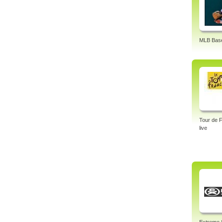
MLB Base
Tour de 
live