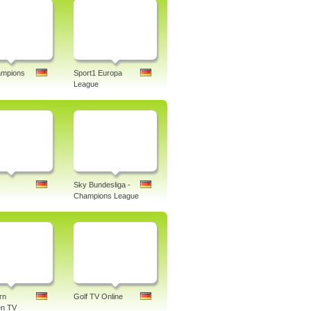
mpions
Sport1 Europa
League
Sky Bundesliga -
Champions League
rn
Golf TV Online
n TV