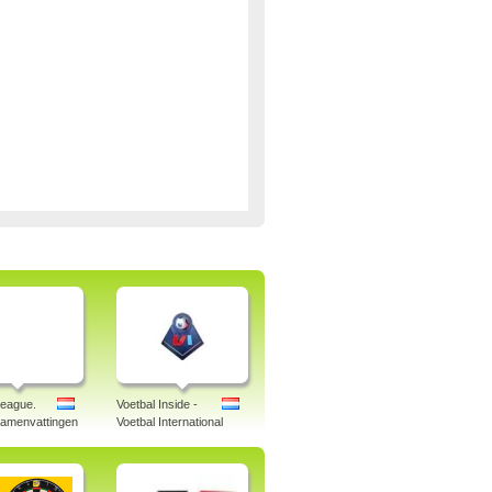
eague.
Voetbal Inside -
samenvattingen
Voetbal International