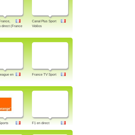
France,
Canal Plus Sport
n direct (France
Vidéos
League en
France TV Sport
Sports
F1 en direct