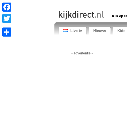
Facebook
Klik op e
Twitter
Live tv
Nieuws
Kids
Share
- advertentie -