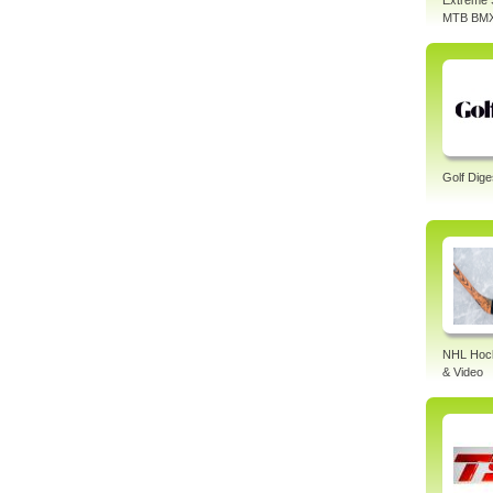
Extreme 
MTB BM
Golf Dige
NHL Hock
& Video