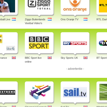
ball Live
Ziggo Buitenlands
Ons Oranje TV
RTL Dart
Voetbal Video's
France
BBC Sport live
Sky Sports UK
BT Sport
online
- advertentie -