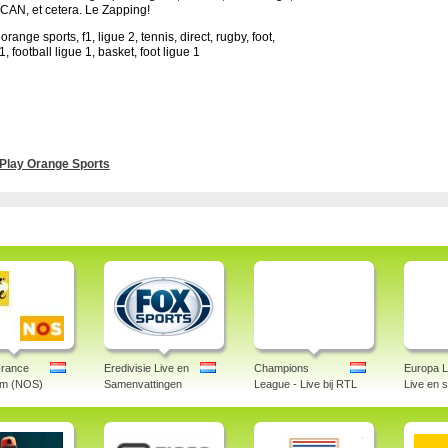
CAN, et cetera. Le Zapping!
orange sports, f1, ligue 2, tennis, direct, rugby, foot,
1, football ligue 1, basket, foot ligue 1
Play Orange Sports
France
Eredivisie Live en
Champions
Europa L
am (NOS)
Samenvattingen
League - Live bij RTL
Live en 