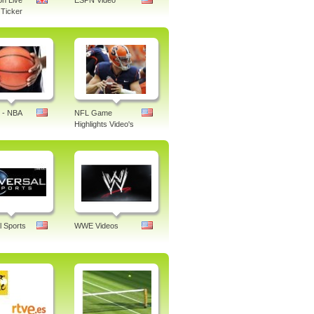
n Live
ESPN Video
Ticker
 - NBA
NFL Game
Highlights Video's
l Sports
WWE Videos