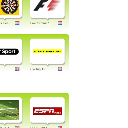
s Live
Live formule 1
Cycling TV