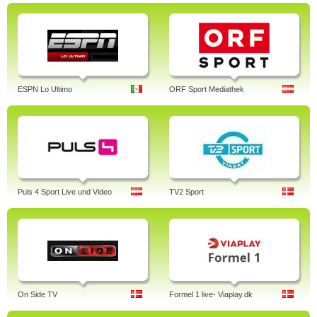
ESPN Lo Ultimo
ORF Sport Mediathek
Puls 4 Sport Live und Video
TV2 Sport
On Side TV
Formel 1 live- Viaplay.dk