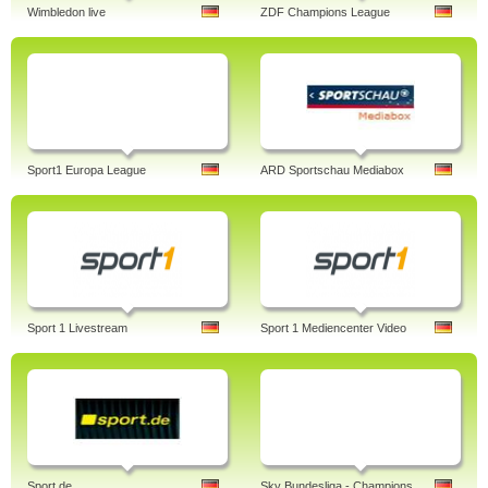
Wimbledon live
ZDF Champions League
Sport1 Europa League
ARD Sportschau Mediabox
Sport 1 Livestream
Sport 1 Mediencenter Video
Sport.de
Sky Bundesliga - Champions