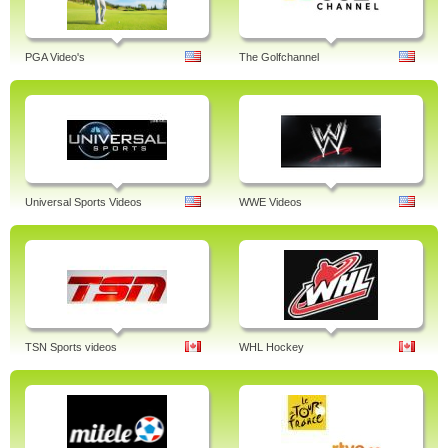
PGA Video's
The Golfchannel
Universal Sports Videos
WWE Videos
TSN Sports videos
WHL Hockey