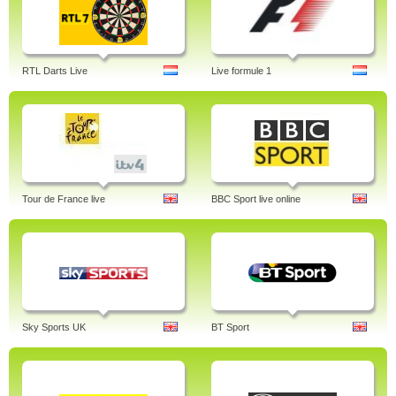
RTL Darts Live
Live formule 1
Tour de France live
BBC Sport live online
Sky Sports UK
BT Sport