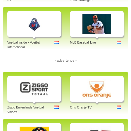
RTL
samenvattingen
Voetbal Inside - Voetbal
MLB Baseball Live
International
- advertentie -
Ziggo Buitenlands Voetbal
Ons Oranje TV
Video's