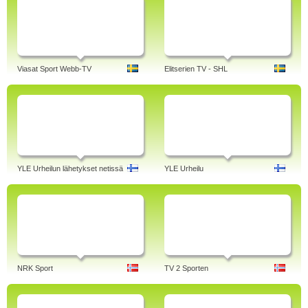
Viasat Sport Webb-TV
Elitserien TV - SHL
YLE Urheilun lähetykset netissä
YLE Urheilu
NRK Sport
TV 2 Sporten