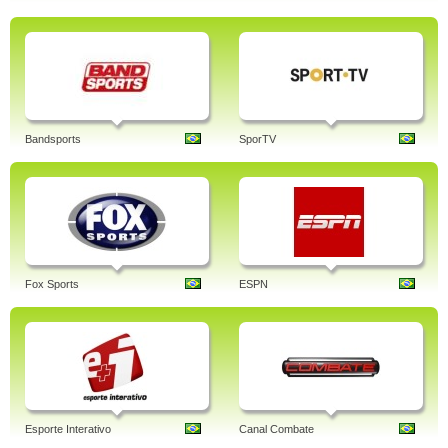
Bandsports
SporTV
Fox Sports
ESPN
Esporte Interativo
Canal Combate