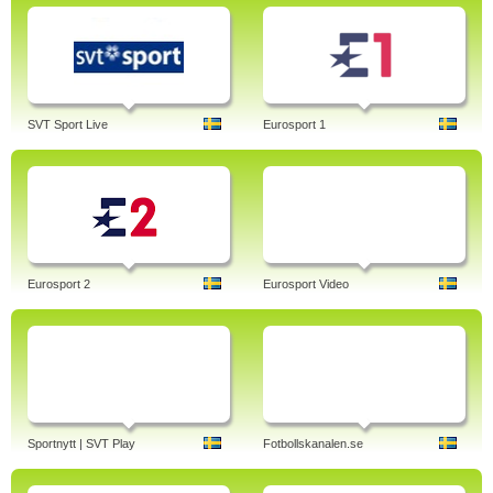
SVT Sport Live
Eurosport 1
Eurosport 2
Eurosport Video
Sportnytt | SVT Play
Fotbollskanalen.se