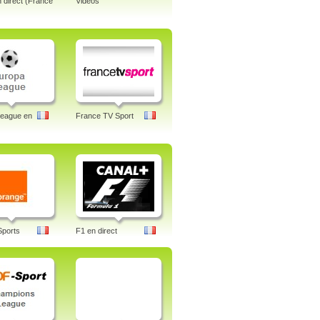
n direct (France
Vidéos
League en
France TV Sport
Sports
F1 en direct