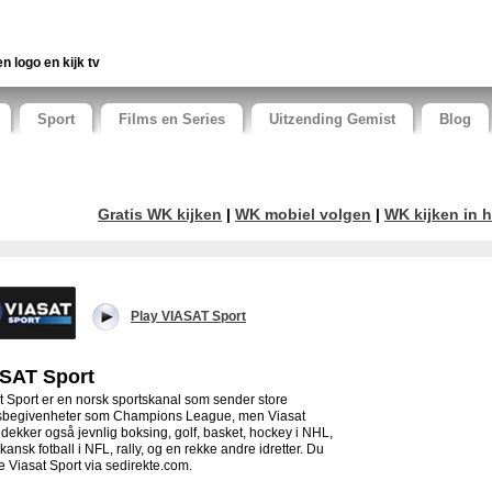
en logo en kijk tv
Sport
Films en Series
Uitzending Gemist
Blog
Gratis WK kijken
|
WK mobiel volgen
|
WK kijken in h
Play VIASAT Sport
SAT Sport
t Sport er en norsk sportskanal som sender store
sbegivenheter som Champions League, men Viasat
 dekker også jevnlig boksing, golf, basket, hockey i NHL,
kansk fotball i NFL, rally, og en rekke andre idretter. Du
e Viasat Sport via sedirekte.com.