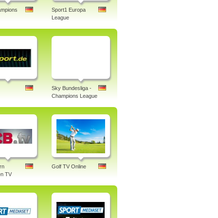
mpions
Sport1 Europa
League
Sky Bundesliga -
Champions League
rn
Golf TV Online
n TV