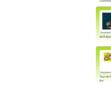
Livestre
MLB Base
Tour de 
live