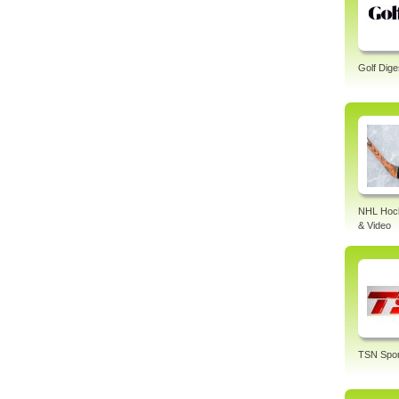
Golf Dige
NHL Hock
& Video
TSN Spor