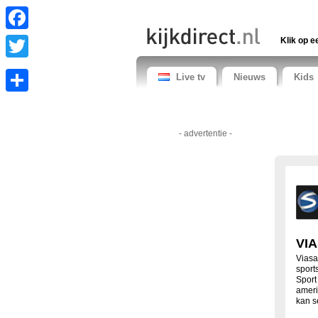
Facebook
Klik op e
Twitter
Live tv
Nieuws
Kids
Share
- advertentie -
VIA
Viasa
sport
Sport
ameri
kan s