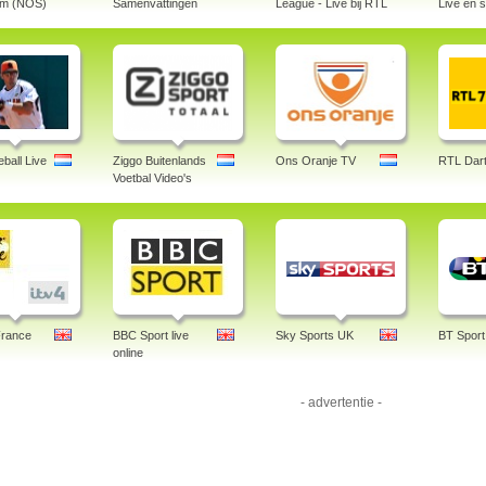
am (NOS)
Samenvattingen
League - Live bij RTL
Live en 
ball Live
Ziggo Buitenlands
Ons Oranje TV
RTL Dart
Voetbal Video's
France
BBC Sport live
Sky Sports UK
BT Sport
online
- advertentie -