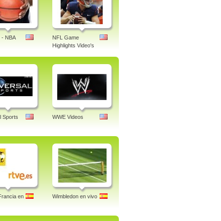
 - NBA
NFL Game
Highlights Video's
l Sports
WWE Videos
Francia en
Wimbledon en vivo