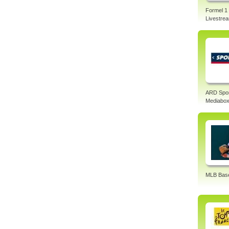
Formel 1
Livestre
ARD Spo
Mediabo
MLB Base