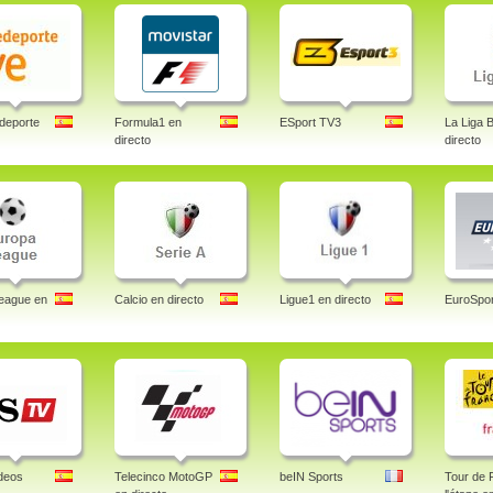
deporte
Formula1 en
ESport TV3
La Liga 
directo
directo
eague en
Calcio en directo
Ligue1 en directo
EuroSpor
deos
Telecinco MotoGP
beIN Sports
Tour de 