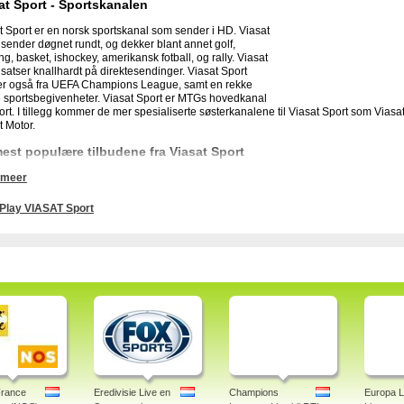
at Sport - Sportskanalen
t Sport er en norsk sportskanal som sender i HD. Viasat
 sender døgnet rundt, og dekker blant annet golf,
ng, basket, ishockey, amerikansk fotball, og rally. Viasat
 satser knallhardt på direktesendinger. Viasat Sport
r også fra UEFA Champions League, samt en rekke
 sportsbegivenheter. Viasat Sport er MTGs hovedkanal
port. I tillegg kommer de mer spesialiserte søsterkanalene til Viasat Sport som Viasat
t Motor.
est populære tilbudene fra Viasat Sport
 meer
t Sport har eksklusive rettigheter til å sende basket fra NBA i Norge. I tillegg sender
ionship, ishockey i NFL, fotball fra UEFA Champions League, motorsport, boksing,
r ofte direkte fra sportsbegivenheter.
Play VIASAT Sport
at Sport som web tv
t Sport tilbyr ikke gratis nett-tv. Viasat Sport sender over bredbånd, men bare til a
 sportssendinger, blant annet fotball, på TV. Viasat Sport er en sportskanal som eies 
gingen av sportskanalene fem kanaler med sport, der Viasat Sport er hovedkanalen
ndrag og intervjuer.
viasat sport, tv guide, get, canal digital, på nett, stream gratis, gratis, viasat sport 
m, programoversikt, baltic programa, pakke, baltic, online, hd canal digital, programl
, norge, norsk.
France
Eredivisie Live en
Champions
Europa L