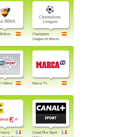
BBVA en
Champions
League en directo
t Videos
Marca TV
France,
Canal Plus Sport