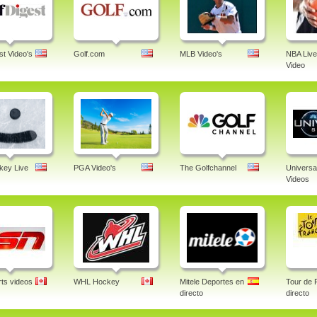
st Video's
Golf.com
MLB Video's
NBA Live
Video
ey Live
PGA Video's
The Golfchannel
Universa
Videos
ts videos
WHL Hockey
Mitele Deportes en
Tour de 
directo
directo