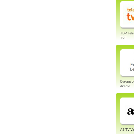
TDP Tele
TVE
Europa L
directo
AS TV Vi