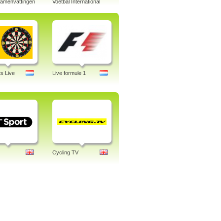
samenvattingen
Voetbal International
s Live
Live formule 1
Cycling TV