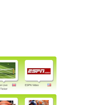
n Live
ESPN Video
Ticker