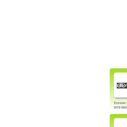
Extreme 
MTB BM