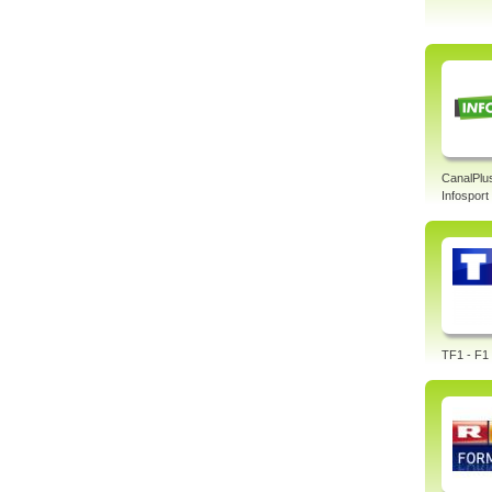
CanalPlu
Infosport
TF1 - F1 