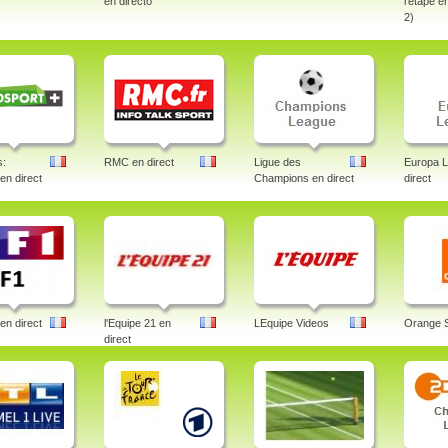
en directo
l'étape e
2)
s:
RMC en direct
Ligue des
Europa 
 en direct
Champions en direct
direct
en direct
l'Equipe 21 en
LEquipe Videos
Orange 
direct