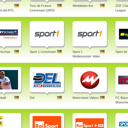
Tour de France
Wimbledon live
ZDF Cha
am bei RTL
Livestream (ARD)
League
rtschau
Sport 1 Livestream
Sport 1
Sport.de
x
Mediencenter Video
ball
Del
Motorvision Videos
FC Baye
Muenche