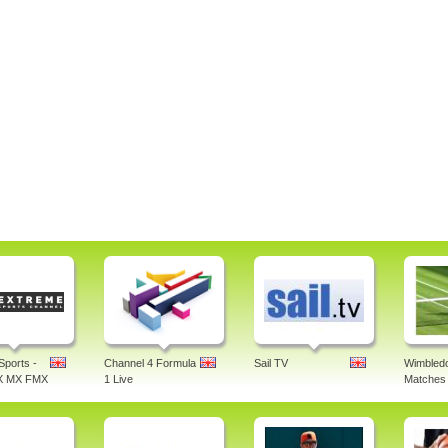
Sports -
Channel 4 Formula
Sail TV
Wimbledo
X MX FMX
1 Live
Matches 