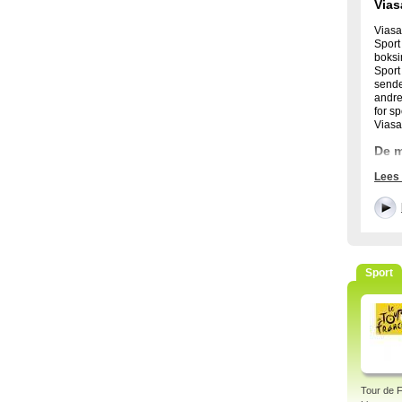
Vias
Viasa
Sport
boksi
Sport
sende
andre
for s
Viasa
De m
Lees
Viasa
Champ
sende
Vias
Viasa
ulike
Sport
omleg
samme
Tags: 
strea
sport
Tour de 