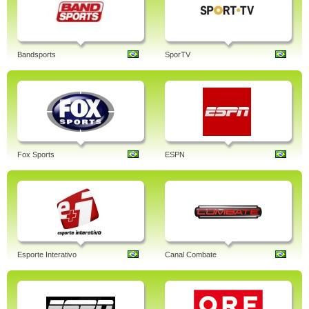
Bandsports
SporTV
Fox Sports
ESPN
Esporte Interativo
Canal Combate