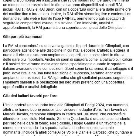
copertura completa per assicurarsi che i tifosi italiani non perdano nemmeno
un momento. Le trasmissioni in diretta saranno disponibili sui canali RAI,
inclusi RAI 1, RAI 2 e RAI Sport, con una copertura giornaliera dalle prime ore
del mattino fino a tarda sera. Inoltre, la RAI offrirà streaming live e contenuti on-
demand sul sito web e tramite l'app RAIPlay, permettendo agli spettatori di
seguire le competizioni ovunque si trovino. Con interviste, analisi e
approfondimenti, la RAI garantirà una copertura completa delle Olimpiadi.
Gli sport più trasmessi
La RAI si concentrerà su una vasta gamma di sport durante le Olimpiadi, con
particolare attenzione alle discipline in cui l'Italia eccelle. L'atletica leggera, il
nuoto e il ciclismo saranno ampiamente coperti, con trasmissioni in diretta
delle gare più importanti. Anche gli sport di squadra come la pallavolo, il calcio
e il basket riceveranno molta attenzione, specialmente quando le squadre
italiane avanzano nelle competizioni. Sport come la scherma, il canottaggio e il
judo, dove l'Italia ha una forte tradizione di successo, saranno anch'essi
ampiamente trasmessi. La RAI garantirà che gli spettatori possano seguire tutti
i momenti salienti e le prestazioni dei loro atleti preferiti con una copertura
approfondita e analisi dettagliate.
Gli atleti italiani favoriti per l'oro
L'Italia porterà una squadra forte alle Olimpiadi di Parigi 2024, con numerosi
atleti che hanno buone possibilità di vincere medaglie d'oro. Tra i favoriti c'è
Marcell Jacobs, campione olimpico in carica nei 100 metri, che cercherà di
difendere il suo titolo. Nel nuoto, Simona Quadarella è una seria contendente
per l'oro nelle gare di fondo. Nel ciclismo, Filippo Ganna è un favorito nella
cronometro su strada. La squadra italiana di scherma, storicamente
dominante, includerà atleti come Alice Volpi e Daniele Garozzo, che puntano a