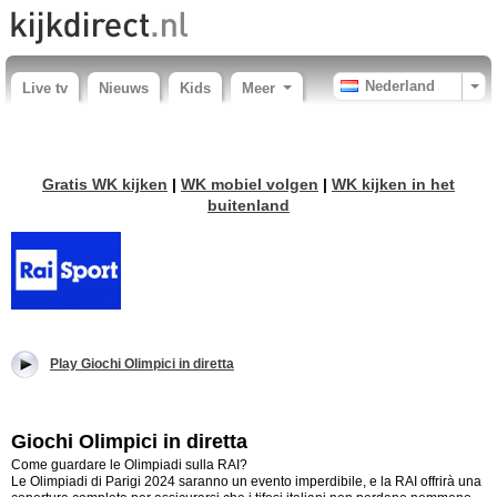
Nederland
Live tv
Nieuws
Kids
Meer
Gratis WK kijken
|
WK mobiel volgen
|
WK kijken in het
buitenland
Play Giochi Olimpici in diretta
Giochi Olimpici in diretta
Come guardare le Olimpiadi sulla RAI?
Le Olimpiadi di Parigi 2024 saranno un evento imperdibile, e la RAI offrirà una