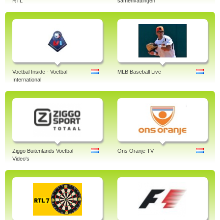
RTL
samenvattingen
Voetbal Inside - Voetbal
MLB Baseball Live
International
Ziggo Buitenlands Voetbal
Ons Oranje TV
Video's