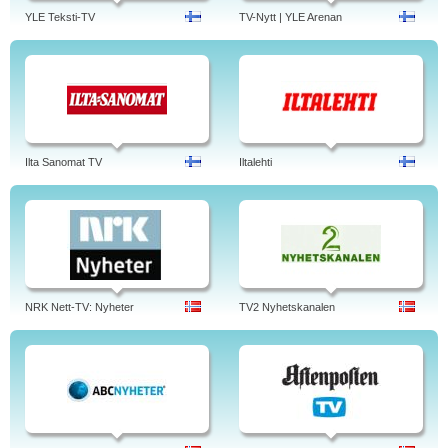
YLE Teksti-TV
TV-Nytt | YLE Arenan
Ilta Sanomat TV
Iltalehti
NRK Nett-TV: Nyheter
TV2 Nyhetskanalen