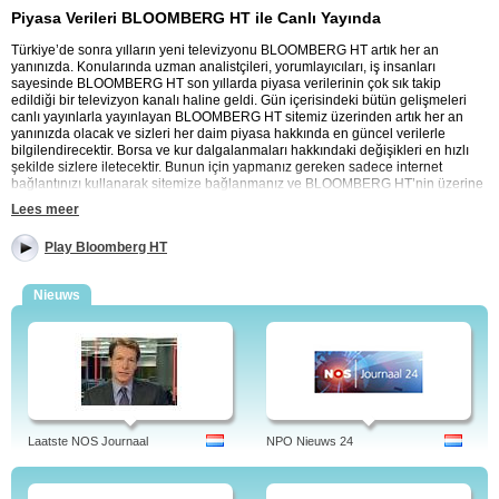
Piyasa Verileri BLOOMBERG HT ile Canlı Yayında
Türkiye’de sonra yılların yeni televizyonu BLOOMBERG HT artık her an
yanınızda. Konularında uzman analistçileri, yorumlayıcıları, iş insanları
sayesinde BLOOMBERG HT son yıllarda piyasa verilerinin çok sık takip
edildiği bir televizyon kanalı haline geldi. Gün içerisindeki bütün gelişmeleri
canlı yayınlarla yayınlayan BLOOMBERG HT sitemiz üzerinden artık her an
yanınızda olacak ve sizleri her daim piyasa hakkında en güncel verilerle
bilgilendirecektir. Borsa ve kur dalgalanmaları hakkındaki değişikleri en hızlı
şekilde sizlere iletecektir. Bunun için yapmanız gereken sadece internet
bağlantınızı kullanarak sitemize bağlanmanız ve BLOOMBERG HT’nin üzerine
tıklamanız yeterli olacaktır. Ve ister ofisinizin ister evinizin konforuyla
Lees meer
BLOOMBERG HT’yi izleyebileceksiniz.
Play Bloomberg HT
BLOOMBERG HT internette sizinle
Günlük piyasa verilerinin yanı sıra kendine özgü programları ile sizlere daima
Nieuws
keyif verecek olan BLOOMBERG HT sitemizle her an yanınızda olacaktır. Artık
“KOBİ DESTEK” ‘i izleyerek kaçırmış olduğunuz iş geliştirme veya melek
yatırımcıların hangi sektörlere ve nasıl yatırım yaptıkları konusunda tiyolar
öğrenebilirsiniz. Hatta bir girişimci olarak kendinizi bu şekilde yeniliklerle
donatarak belki de yeni iş fikirlerine sahip olabilirsiniz. “KÜRESEL
PİYASALAR” ve “3. SEANS” kaçırılmaması gereken programlar arasındadır.
BLOOMBERG HT’yi internetten canlı izlemek için en doğru adrestesiniz.
BLOOMBERG HT’yi ücretsiz, çevrimiçi ve canlı izleyin.
Laatste NOS Journaal
NPO Nieuws 24
Yayınlanan çeşitli programların tanıtımları ve yayın akışı bilgilerini içeren
ekonomi kanalı.