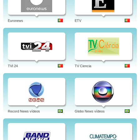
Euronews
ETV
TVI 24
TV Ciencia
Record News vídeos
Globo News vídeos