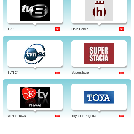
TV 8
Halk Haber
TVN 24
Superstacja
WPTV News
Toya TV Pogoda