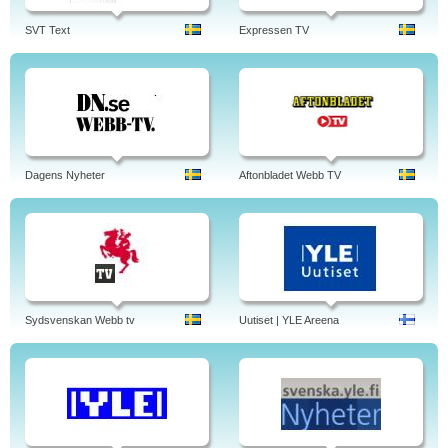
SVT Text
Expressen TV
Dagens Nyheter
Aftonbladet Webb TV
Sydsvenskan Webb tv
Uutiset | YLE Areena