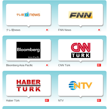
テレ朝news
FNN News
Bloomberg Asia Pacific
CNN Türk
Haber Türk
NTV