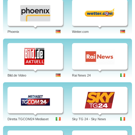
Phoenix
Wetter.com
Bild.de Video
Rai News 24
Diretta TGCOM24 Mediaset
Sky TG 24 - Sky News