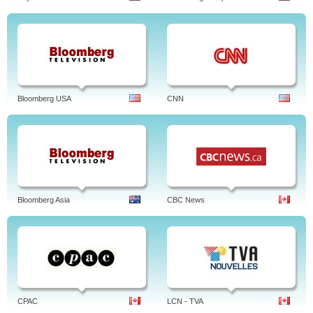
Bloomberg USA
CNN
Bloomberg Asia
CBC News
CPAC
LCN - TVA