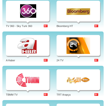
TV 360 - Sky Turk 360
Bloomberg HT
A Haber
24 TV
TBMM TV
TRT Arapça