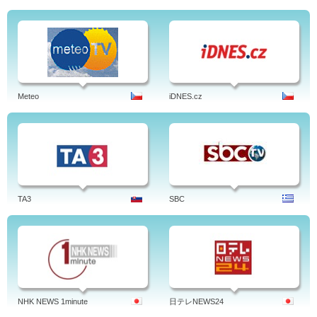
Meteo
iDNES.cz
TA3
SBC
NHK NEWS 1minute
日テレNEWS24