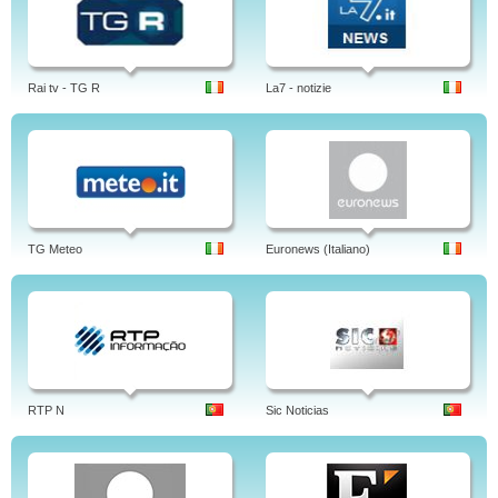
Rai tv - TG R
La7 - notizie
TG Meteo
Euronews (Italiano)
RTP N
Sic Noticias