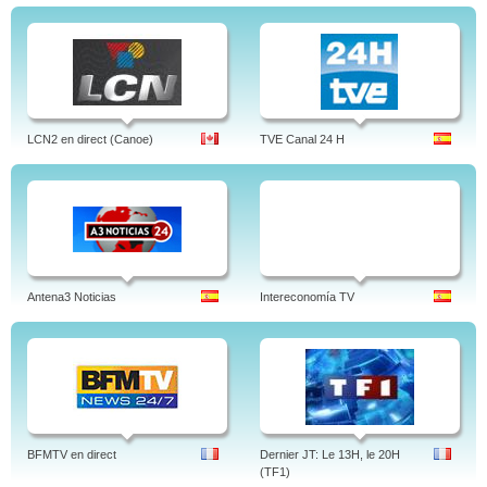
LCN2 en direct (Canoe)
TVE Canal 24 H
Antena3 Noticias
Intereconomía TV
BFMTV en direct
Dernier JT: Le 13H, le 20H
(TF1)