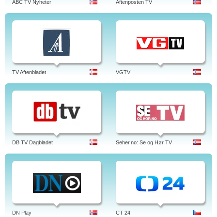
ABC TV Nyheter
Aftenposten TV
TV Aftenbladet
VGTV
DB TV Dagbladet
Seher.no: Se og Hør TV
DN Play
CT 24