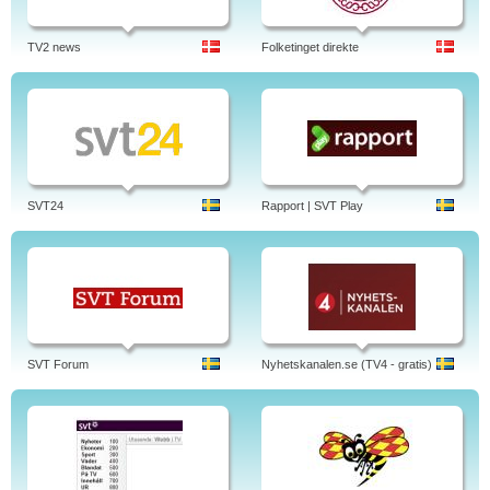
TV2 news
Folketinget direkte
SVT24
Rapport | SVT Play
SVT Forum
Nyhetskanalen.se (TV4 - gratis)