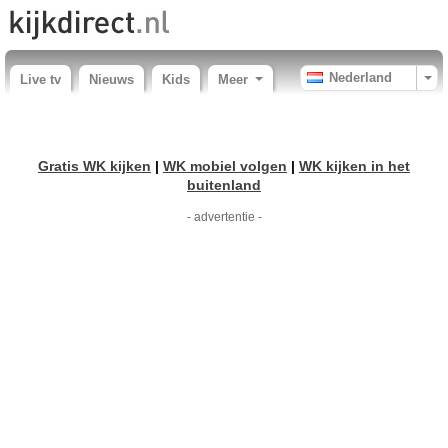
Nederland
Live tv
Nieuws
Kids
Meer
Gratis WK kijken
|
WK mobiel volgen
|
WK kijken in het
buitenland
- advertentie -