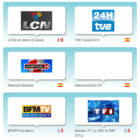
LCN2 en direct (Canoe)
TVE Canal 24 H
Antena3 Noticias
Intereconomía TV
BFMTV en direct
Dernier JT: Le 13H, le 20H
(TF1)