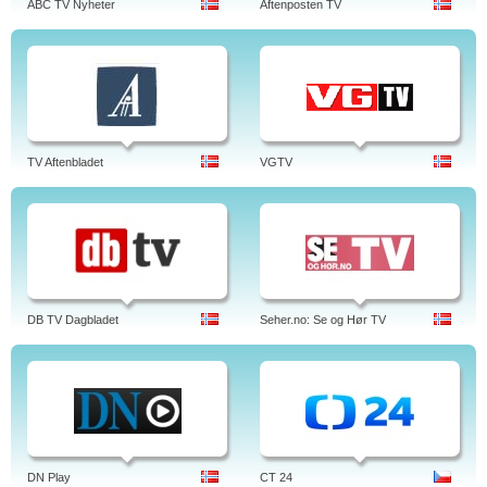
ABC TV Nyheter
Aftenposten TV
TV Aftenbladet
VGTV
DB TV Dagbladet
Seher.no: Se og Hør TV
DN Play
CT 24