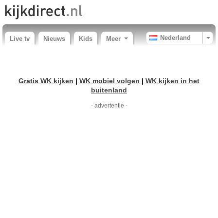
Nederland
Live tv
Nieuws
Kids
Meer
Gratis WK kijken
|
WK mobiel volgen
|
WK kijken in het
buitenland
- advertentie -