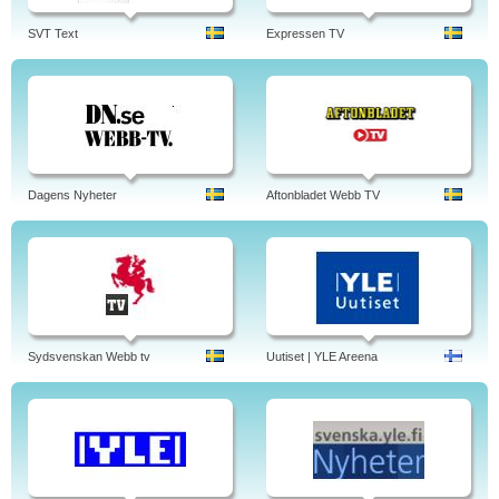
SVT Text
Expressen TV
Dagens Nyheter
Aftonbladet Webb TV
Sydsvenskan Webb tv
Uutiset | YLE Areena