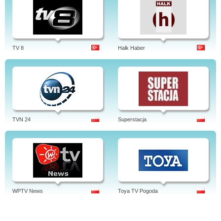
TV 8
Halk Haber
TVN 24
Superstacja
WPTV News
Toya TV Pogoda