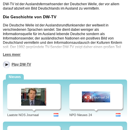
DW-TV ist der Auslandsfernsehsender der Deutschen Welle, der vor allem
darauf abzielt ein Bild Deutschlands im Ausland zu vermitteln.
Die Geschichte von DW-TV
Die Deutsche Welle ist der Auslandsrundfunksender der weltweit in
verschiedenen Sprachen sendet. Sie dient dabei weniger als
Informationsquelle für im Ausland lebende Deutsche sondern als
Informationssender, der ausländischen Nationen ein positives Bild von
Deutschland vermitteln und den Informationsaustausch der Kulturen fördern
soll. Der 1992 gegründete TV-Sender DW-TV zeigt daher einen großen Teil
seines Programmes auf Englisch sowie in Lateinamerika auf Spanisch.
Lees meer
Die Deutsche Welle begann 1953 mit der Ausstrahlung von Radiosendungen
auf Kurzwelle und erweiterte das Programm stetig um weitere Fremdsprachen
Play DW-TV
von Kisuaheli bis Dari. 1992 folgte die Inbetriebnahme des Fernsehsenders
DW-TV, der weltweit per Satellit zu empfangen ist.
Nieuws
Das Radioprogramm der Deutschen Welle wurde in den letzten Jahren
sukzessive immer weiter zurückgefahren, da sich das Medienverhalten der
Menschen weltweit geändert hat. Stattdessen wurde der Fernsehsender DW
gestärkt (das TV im Titel fiel weg) und auf eine verbesserte Präsenz im Internet
gesetzt. So lassen sich alle Fernsehprogramme von DW auch per Streaming
empfangen.
Neben einer Vielzahl selbstproduzierter Dokus übernimmt DW auch
Programme von ARD und ZDF, darunter die Nachrichten und beliebte
Laatste NOS Journaal
NPO Nieuws 24
Talkshows wie Menschen bei Maischberger, Marcus Lanz und Günther Jauch.
Die beliebtesten Programme von DW: