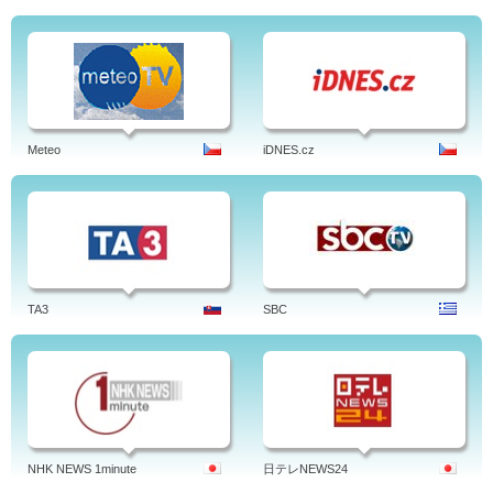
Meteo
iDNES.cz
TA3
SBC
NHK NEWS 1minute
日テレNEWS24