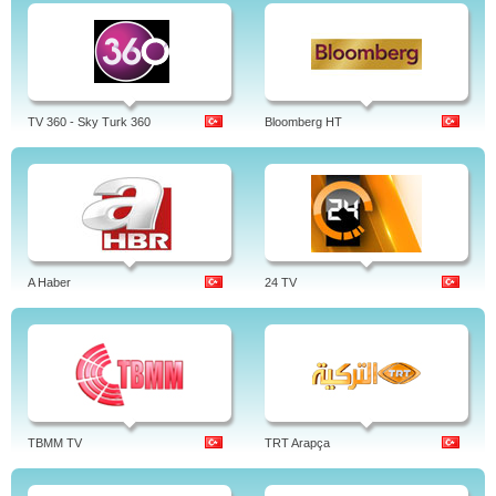
TV 360 - Sky Turk 360
Bloomberg HT
A Haber
24 TV
TBMM TV
TRT Arapça