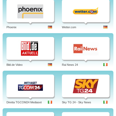
Phoenix
Wetter.com
Bild.de Video
Rai News 24
Diretta TGCOM24 Mediaset
Sky TG 24 - Sky News