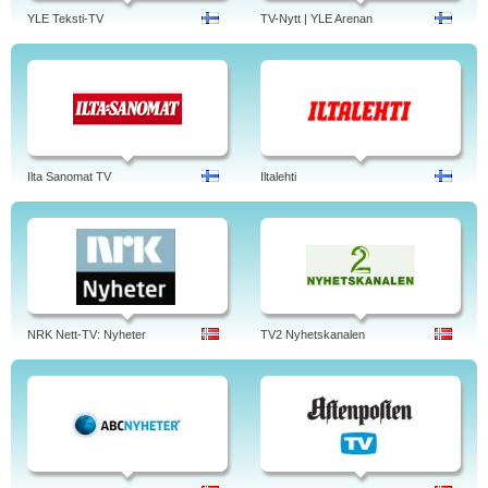
YLE Teksti-TV
TV-Nytt | YLE Arenan
Ilta Sanomat TV
Iltalehti
NRK Nett-TV: Nyheter
TV2 Nyhetskanalen