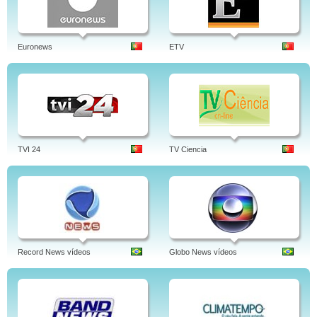
Euronews
ETV
TVI 24
TV Ciencia
Record News vídeos
Globo News vídeos