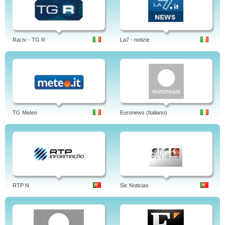
Rai tv - TG R
La7 - notizie
TG Meteo
Euronews (Italiano)
RTP N
Sic Noticias