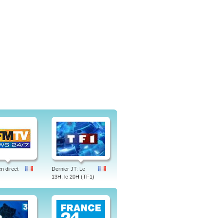
 direct
Dernier JT: Le
13H, le 20H (TF1)