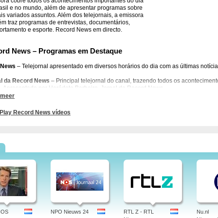
ora cobre todos os acontecimentos importantes do dia
asil e no mundo, além de apresentar programas sobre
is variados assuntos. Além dos telejornais, a emissora
m traz programas de entrevistas, documentários,
rtamento e esporte. Record News em directo.
ord News – Programas em Destaque
 News
– Telejornal apresentado em diversos horários do dia com as últimas notíci
al da Record News
– Principal telejornal do canal, trazendo todos os aconteciment
. Apresentado por Heródoto Barbeiro. Jornal da Record News.
 meer
vista Record
– Apresentado pelo jornalista Paulo Henrique Amorim, o Entrevista R
 atuais com convidados especiais. Entrevista Record -
Play Record News vídeos
ing
– Revista de variedades com enfoque nos bastidores do cinema, música e moda
ridades. Apresentado por Vera Viel. Record News – Zapping.
s
ord News – Outros Programas
ecord News
, o telespectador também poderá assistir a programas como Câmera
nia, NBlogs, Ressoar, Escola do Amor, À Prova de Tudo e vários outros.
rd News – Onde Assistir
A
Record News
é um canal de TV aberto, podendo ser a
tório nacional. O canal também está disponível via TV por assinatura através da Net
nais.
NOS
NPO Nieuws 24
RTL Z - RTL
Nu.nl