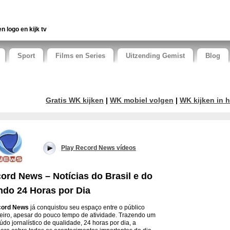
en logo en kijk tv
Sport
Films en Series
Uitzending Gemist
Blog
Gratis WK kijken
|
WK mobiel volgen
|
WK kijken in h
Play Record News vídeos
ord News – Notícias do Brasil e do
do 24 Horas por Dia
ord News
já conquistou seu espaço entre o público
leiro, apesar do pouco tempo de atividade. Trazendo um
údo jornalístico de qualidade, 24 horas por dia, a