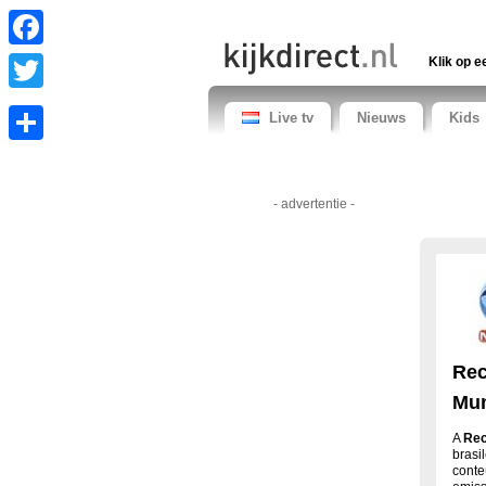
Facebook
Klik op e
Twitter
Live tv
Nieuws
Kids
Share
- advertentie -
Rec
Mun
A
Rec
brasi
conte