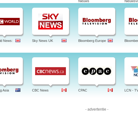
Nieuws
Nieuwsvi
amas: Record News Rural, Fala Brasil, Arquivo Record, Record News Paulista, Ec
esso Para O Sucesso.
 record news, ao vivo, es, online, programação, sai do ar, parabólica, hd, bahia, sc, 
ld News:
Sky News UK
Bloomberg Europe
Bloombe
g Asia
CBC News
CPAC
LCN - T
- advertentie -