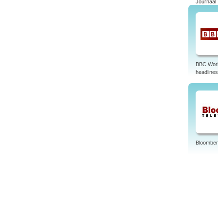
Journaal
Progr
Congr
Tags:
BBC Wor
headlines
Bloomber