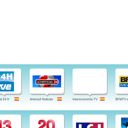
l 24 H
Antena3 Noticias
Intereconomía TV
BFMTV en