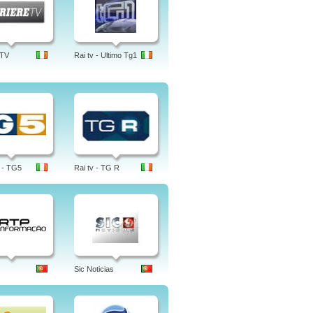
 TV
Rai tv - Ultimo Tg1
 - TG5
Rai tv - TG R
Sic Noticias