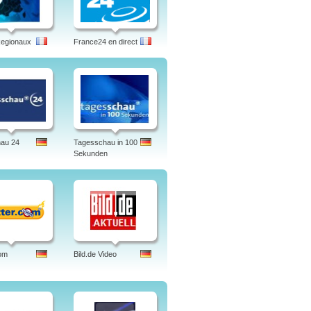
Regionaux
France24 en direct
hau 24
Tagesschau in 100
Sekunden
om
Bild.de Video