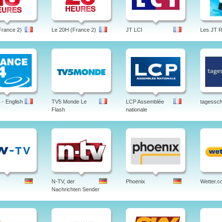
France 2)
Le 20H (France 2)
JT LCI
Les JT 
- English
TV5 Monde Le
LCP Assemblée
tagessc
Flash
nationale
N-TV, der
Phoenix
Wetter.c
Nachrichten Sender