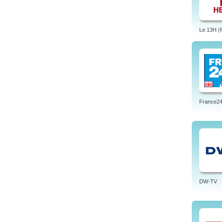
Le 13H (
France24 
DW-TV