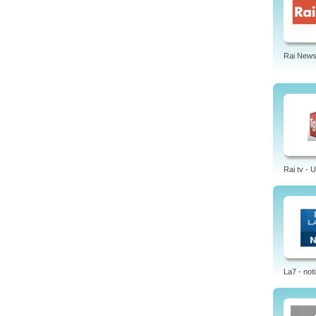
Rai News
Rai tv - 
La7 - noti