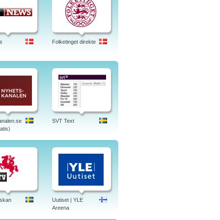
s
Folketinget direkte
nalen.se
SVT Text
atis)
skan
Uutiset | YLE
Areena