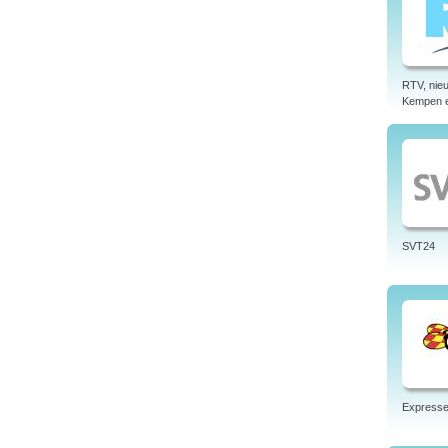
RTV, nieu
Kempen 
SVT24
Express