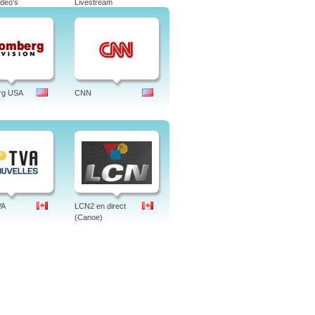
deo's
Livestream
o Record News, David Letterman,
rural, record news, brasil, português.
rg USA
CNN
VA
LCN2 en direct
(Canoe)