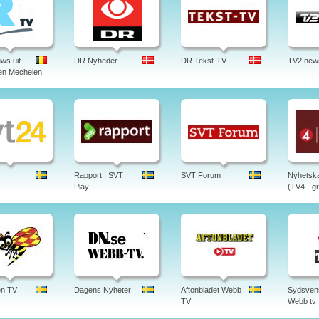
ws uit
DR Nyheder
DR Tekst-TV
TV2 new
en Mechelen
Rapport | SVT
SVT Forum
Nyhetska
Play
(TV4 - gr
en TV
Dagens Nyheter
Aftonbladet Webb
Sydsven
TV
Webb tv