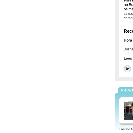
emiss
no Br
os ma
també
compo
Rec
Hora
Jorn
nobre
Lees
Entre
temas
Zapp
celeb
Nieuw
Rec
Na
R
Amazô
Reco
terri
regio
Laatste 