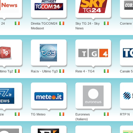
 24
Diretta TGCOM24
Sky TG 24 - Sky
Corriere
Mediaset
News
Ultimo Tg2
Rai.tv - Ultimo Tg3
Rete 4 - TG4
Canale 5
zie
TG Meteo
Euronews
RTP N
(Italiano)