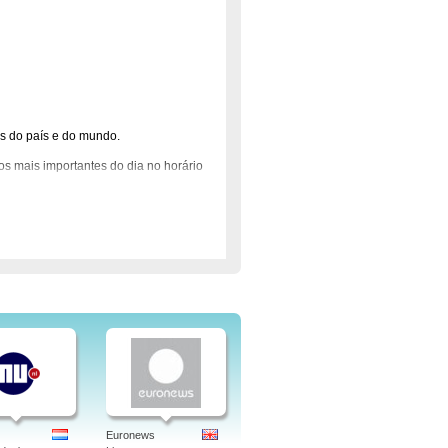
as do país e do mundo.
os mais importantes do dia no horário
ecord traz entrevistas e debates sobre
, trazendo as últimas novidades das
 Record News, Eco Record News
ssistido via UHF em grande parte do
, Oi TV, Vivo TV e outras operadoras
Euronews