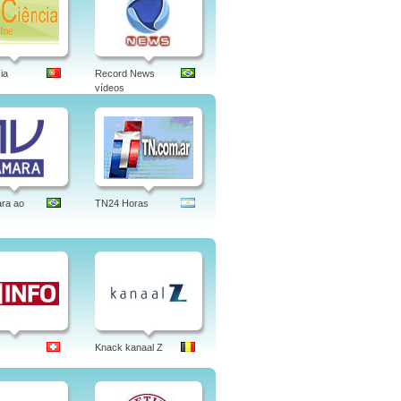
ia
Record News
vídeos
ra ao
TN24 Horas
Knack kanaal Z