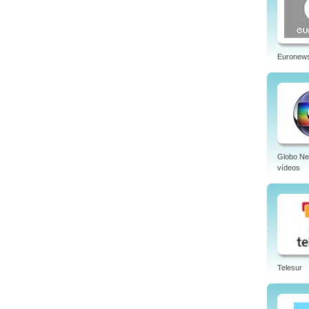
Euronew
Globo N
vídeos
Telesur