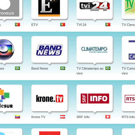
s
ETV
TVI 24
TV Cienc
ews
Band News
TV Climatempo ao
TV Cama
vivo
vivo
Krone TV
SRF Info
RTS Info